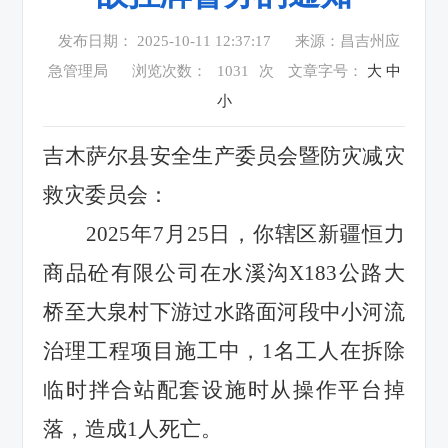
发布日期： 2025-10-11 12:37:17
来源：昌吉州应
急管理局
浏览次数：
1031
次
文章字号：
大
中
小
吉木萨尔县安全生产委员会暨防灾减灾
救灾委员会：
2025年7月25日，你辖区新疆恒力
商品砼有限公司在水溪沟X183公路大
桥至大泉村下游过水路面河段中小河流
治理工程项目施工中，1名工人在拆除
临时拌合站配套设施时从操作平台掉
落，造成1人死亡。