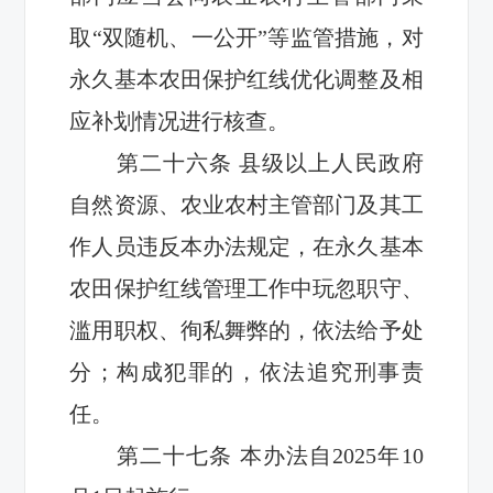
取“双随机、一公开”等监管措施，对
永久基本农田
保护红线优化
调整及
相
应
补
划情况进行核查。
第二十
六
条
县级以上人民政府
自然资源、农业农村主管部门及其工
作人员违反本办法规定，在永久基本
农田保护红线管理工作中玩忽职守、
滥用职权、徇私舞弊
的，
依法给予处
分
；构成犯罪的，依法追究刑事责
任。
第二十
七
条
本办法自
2025
年
10