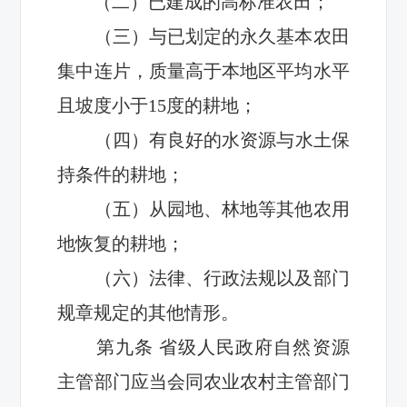
（二）已建成的高标准农田；
（
三
）与已划定的永久基本农田
集中连片，质量高于本地区平均水平
且
坡度小于15度的耕地；
（
四
）有良好的水
资源
与水土保
持
条件
的耕地；
（
五
）从园地、林地等其他农用
地恢复的耕地；
（
六
）法律、行政法规以及部门
规章规定的其他情形。
第
九
条
省级人民政府自然资源
主管部门应
当会同农业农村主管部门