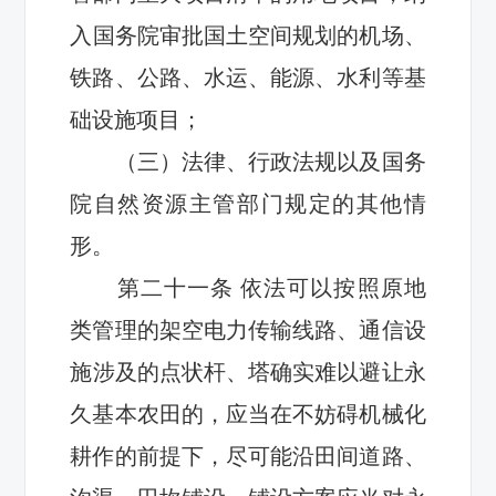
入
国务院审批国土空间规划的
机场、
铁路、公路、水运、能源
、
水利
等基
础设施
项目
；
（三）法律、行政法规
以
及国务
院自然资源主管部门规定的其他情
形。
第二十
一
条
依法可以
按照原地
类管理的架空电力传输线路
、通信设
施
涉及的点状杆、塔确实难以避让永
久基本农田的，应当在不妨碍机械化
耕作的前提下，尽可能沿田间道路、