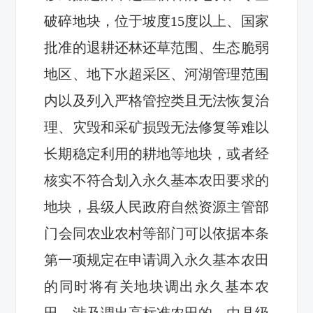
破碎地块，位于
坡度
15度以上
、国家
批准的退耕还林还草范围
、生态脆弱
地区
、地下水超采区、河湖管理范围
内以及
列入严格管控类且无法恢复治
理、灾毁和采矿损毁无法
修复
等
难
以
长期稳定利用的耕地等地块，或者经
核实不符合划入永久基本农田要求的
地块，县级人民政府自然资源主管部
门
会同农业农村等部门
可以
依据本条
第一项规定
在申请调入永久基本农田
的同时将有关地块调出永久基本农
田
。
涉及调出高标准农田的，由县级