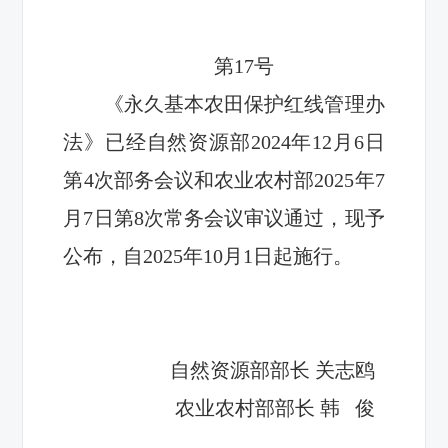
第
17
号
《永久基本农田保护红线管理办
法》已经自然资源部
2024年12月
6
日
第
4
次部务会议
和农业农村部
2025年7
月7日第8次常务会议
审议
通过，现予
公布，自
2025年
1
0
月
1
日
起施行。
自然资源部部长 关志鸥
农业农村部部长 韩 俊