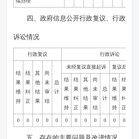
续办理
四、政府信息公开行政复议、行政
诉讼情况
行政复议
行政诉讼
未经复议直接起诉
复议后起诉
结
结
其
尚
结
结
其
尚
结
结
其
果
果
他
未
总
果
果
他
未
总
果
果
他
维
纠
结
审
计
维
纠
结
审
计
维
纠
结
持
正
果
结
持
正
果
结
持
正
果
0
0
0
0
0
0
0
0
0
0
0
0
0
五、存在的主要问题及改进情况