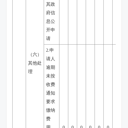
其政
府信
息公
开申
请
2.申
（六）
请人
其他处
逾期
理
未按
收费
通知
要求
缴纳
费
用、
0
0
0
0
0
0
0