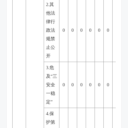
2.其
他法
律行
政法
0
0
0
0
0
0
0
规禁
止公
开
3.危
及“三
安全
0
0
0
0
0
0
0
一稳
定”
4.保
护第