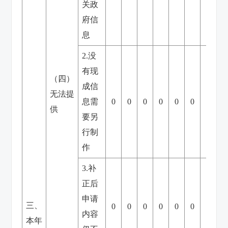
关政
府信
息
2.没
有现
（四）
成信
无法提
息需
0
0
0
0
0
0
0
供
要另
行制
作
3.补
正后
申请
三、
0
0
0
0
0
0
0
内容
本年