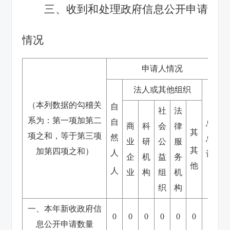
三、收到和处理政府信息公开申请
情况
申请人情况
法人或其他组织
（本列数据的勾稽关
自
社
法
系为：第一项加第二
自
总
商
科
会
律
其
项之和，等于第三项
然
总
业
研
公
服
其
加第四项之和）
人
计
企
机
益
务
他
人
业
构
组
机
织
构
一、本年新收政府信
0
0
0
0
0
0
0
息公开申请数量