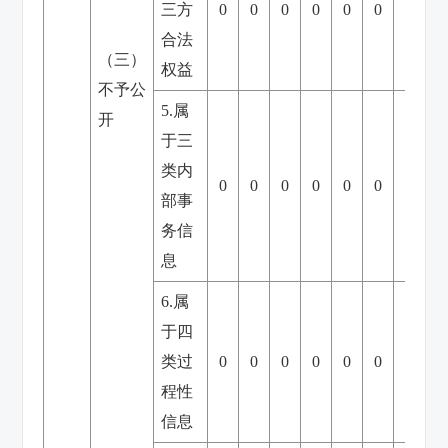
三方
0
0
0
0
0
0
0
合法
（三）
权益
不予公
5.属
开
于三
类内
0
0
0
0
0
0
0
部事
务信
息
6.属
于四
类过
0
0
0
0
0
0
0
程性
信息