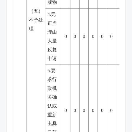
版物
（五）
4.无
不予处
正当
理
理由
0
0
0
0
0
0
0
大量
反复
申请
5.要
求行
政机
关确
认或
0
0
0
0
0
0
0
重新
出具