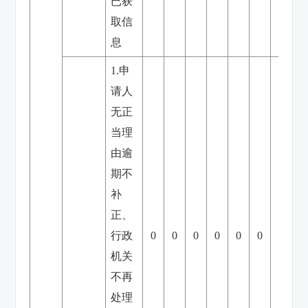
已获
取信
息
1.申
请人
无正
当理
由逾
期不
补
正、
行政
0
0
0
0
0
0
0
机关
不再
处理