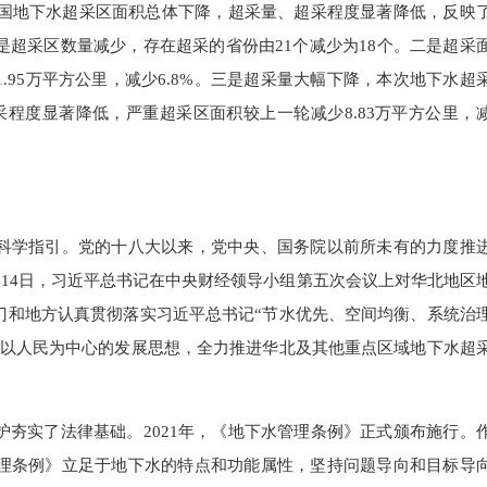
国地下水超采区面积总体下降，超采量、超采程度显著降低，反映
超采区数量减少，存在超采的省份由21个减少为18个。二是超采
.95万平方公里，减少6.8%。三是超采量大幅下降，本次地下水超
是超采程度显著降低，严重超采区面积较上一轮减少8.83万平方公里，
：
学指引。党的十八大以来，党中央、国务院以前所未有的力度推
3月14日，习近平总书记在中央财经领导小组第五次会议上对华北地区
门和地方认真贯彻落实习近平总书记“节水优先、空间均衡、系统治
行以人民为中心的发展思想，全力推进华北及其他重点区域地下水超
实了法律基础。2021年，《地下水管理条例》正式颁布施行。
理条例》立足于地下水的特点和功能属性，坚持问题导向和目标导