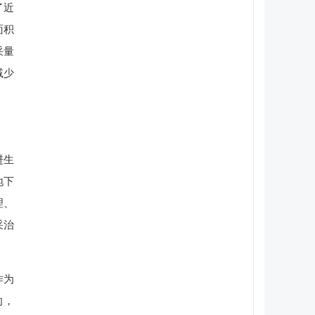
了近
面积
采量
减少
进生
地下
理、
采治
作为
向，