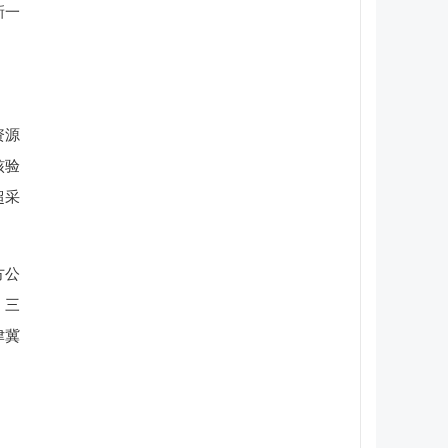
新一
资源
核验
超采
方公
、三
津冀