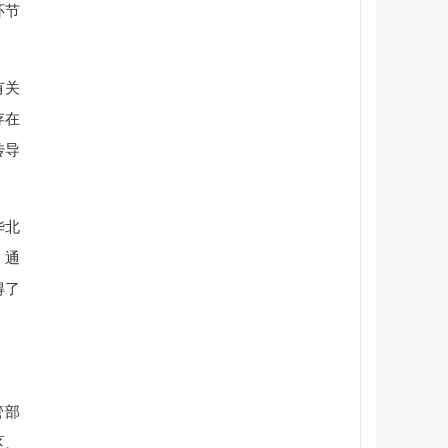
环节
有关
存在
传导
华北
。通
得了
管部
区、