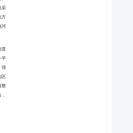
超采
地方
施河
制度
补平
，强
地区
调整
估，