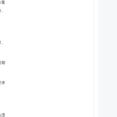
方案
收、
求、
设期
要求
位违