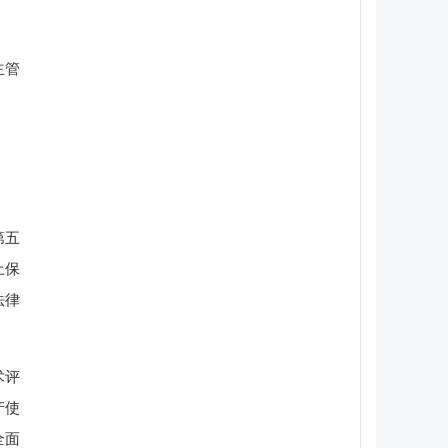
主管
第五
土保
法律
术评
产使
全面