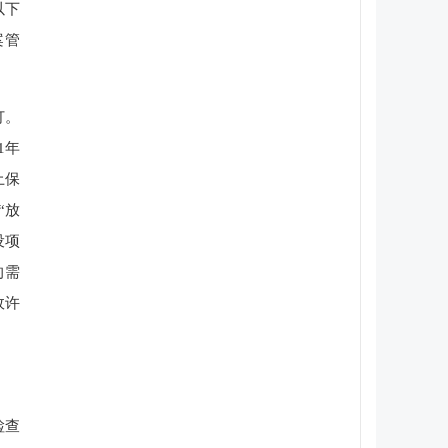
以下
案管
订。
1年
土保
“放
设项
的需
政许
检查