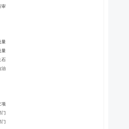
新审
总量
总量
土石
防治
立项
部门
部门