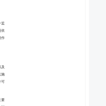
+监
题依
虚作
以及
实施
许可
主要