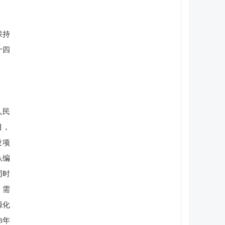
保持
十四
人民
目，
设项
从编
同时
。需
源化
3年