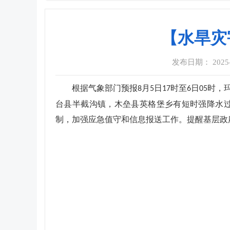
【水旱灾
发布日期： 2025-08
根据气象部门预报
月
日
时至
日
时，
8
5
17
6
05
台县半截沟镇，木垒县英格堡乡有短时强降水过
制，加强应急值守和信息报送工作。提醒基层政