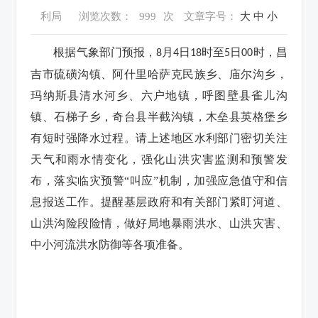
利局
浏览次数：
999
次
文章字号：
大
中
小
根据气象部门预报，
月
日
时至
日
时，昌
8
4
18
5
00
吉市硫磺沟镇、阿什里哈萨克民族乡、庙尔沟乡，
玛纳斯县清水河乡、六户地镇，呼图壁县雀儿沟
镇、石梯子乡，奇台县半截沟镇，木垒县英格堡乡
有短时强降水过程。请上述地区水利部门密切关注
天气和雨水情变化，强化山洪灾害监测和预警发
布，落实临灾预警“叫应”机制，加强应急值守和信
息报送工作。提醒基层政府和有关部门紧盯河道、
山洪沟险段险情，做好局地暴雨洪水、山洪灾害、
中小河流洪水防御等各项准备。