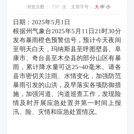
浏览次数：
737
次
文章字号：
大
中
小
日期：2025年5月1日
根据州气象台2025年5月11日21时30分
发布暴雨橙色预警信号，预计今天夜间
至明天白天，玛纳斯县至呼图壁县、阜
康市、奇台县至木垒县的部分山区有暴
雨，累计降水量可达25~40毫米。请各
县市密切关注雨、水情变化，加强防范
暴雨引发的山洪，及早落实各项防御措
施，加强河道、沟道巡查工作，发现险
情及时开展应急处置并第一时间上报
汛、险、灾
情和应急处置情况。