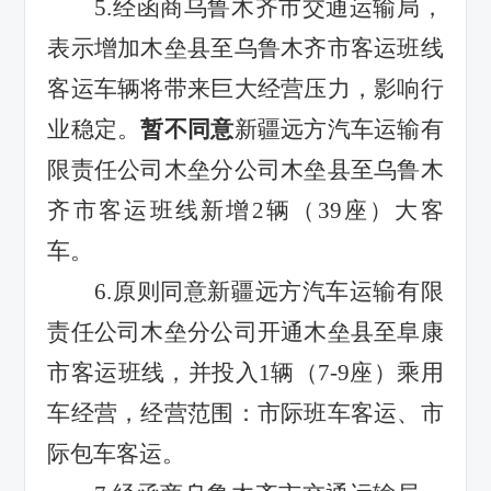
5.
经函商乌鲁木齐市交通运输局，
表示增加木垒县至乌鲁木齐市客运班线
客运车辆将带来巨大经营压力，影响行
业稳定。
暂不同意
新疆远方汽车运输有
限责任公司木垒分公司
木垒县至乌鲁木
齐市客运班线
新增
2
辆（
39
座）大客
车。
6.
原则同意新疆远方汽车运输有限
责任公司木垒分公司开通木垒县至阜康
市客运班线，并投入
1
辆（
7-9
座）乘用
车经营，经营范围：市际班车客运、市
际包车客运。