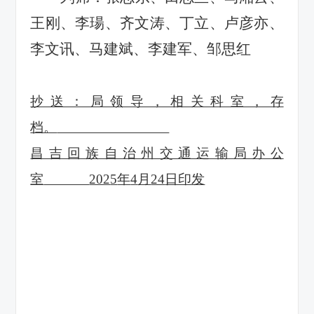
王刚、李瑒
、
齐文涛、
丁立、卢彦亦、
李文讯、马建斌、李建军
、
邹思红
抄送：局领导，相关科室，存
档。
昌吉回族自治州交通运输局办公
室
202
5
年
4
月
24
日印发