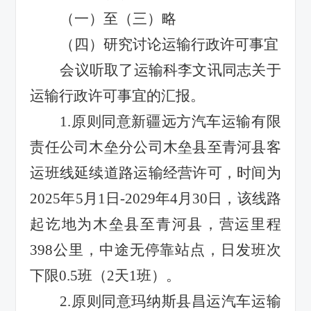
（一）
至（三）略
（
四
）
研究讨论运输行政许可事宜
会议听取了运输科李文讯同志关于
运输行政许可事宜的汇报。
1.
原则同意新疆远方汽车运输有限
责任公司木垒分公司木垒县至青河县客
运班线延续道路运输经营许可，时间为
2025
年
5
月
1
日
-2029
年
4
月
30
日，该线路
起讫地为木垒县至青河县，营运里程
398
公里，中途无停靠站点，日发班次
下限
0.5
班（
2
天
1
班）。
2.
原则同意玛纳斯县昌运汽车运输