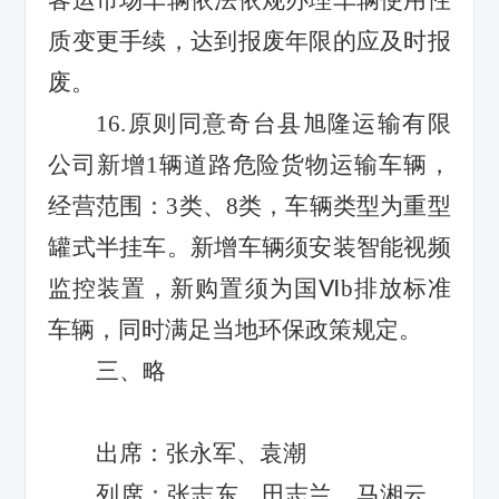
质变更手续，达到报废年限的应及时报
废。
16.
原则同意奇台县旭隆运输有限
公司新增
1
辆道路危险货物运输车辆，
经营范围：
3
类、
8
类，车辆类型为重型
罐式半挂车。新增车辆须安装智能视频
监控装置，新购置须为国
Ⅵb
排放标准
车辆，同时满足当地环保政策规定。
三、
略
出席：张永军、
袁潮
列席：
张志东、
田志兰、
马湘云、