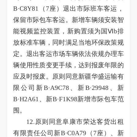
B·C8Y81
（
7
座）退出市际班车客运，
保留市际包车客运。新增车辆须安装智
能视频监控装置，新购置须为国
Ⅵb
排
放标准车辆，同时满足当地环保政策规
定。退出客运市场车辆依法依规办理车
辆使用性质变更手续，达到报废年限的
应及时报废。原则同意新疆华盛运输有
限公司新
B·A9C78
、新
B·29948
、新
B·H2A61
、新
B·F1K98
新增市际包车范
围。
12.
原则同意阜康市荣达客货出租
有限责任公司
新
B·C0A79
（
7
座）、新