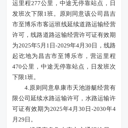
运里程
277
公里，中途无停靠站点，日
发班次下限
1
班。原则同意该公司昌吉
市至博乐市客运班线延续道路运输经营
许可，线路道路运输经营许可证有效期
为
2025
年
5
月
1
日
-2029
年
4
月
30
日，线路
起讫地为昌吉市至博乐市，营运里程
470
公里，中途无停靠站点，日发班次
下限
1
班。
4.
原则同意阜康市天池游艇经营有
限公司延续水路运输许可，水路运输许
可证有效期为
2025
年
4
月
30
日
-2030
年
4
月
29
日。