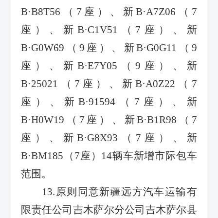
B·B8T56
（
7
座）、新
B·A7Z06
（
7
座）、新
B·C1V51
（
7
座）、新
B·G0W69
（
9
座）、新
B·G0G11
（
9
座）、新
B·E7Y05
（
9
座）、新
B·25021
（
7
座）、新
B·A0Z22
（
7
座）、新
B·91594
（
7
座）、新
B·H0W19
（
7
座）、新
B·B1R98
（
7
座）、新
B·G8X93
（
7
座）、新
B·BM185
（
7
座）
14
辆车新增市际包车
范围。
13.
原则同意新疆远方汽车运输有
限责任公司吉木萨尔分公司吉木萨尔县