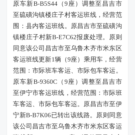
原车新
B-B5S44
（
9
座）调整至昌吉市
至硫磺沟镇楼庄子村客运班线，经营范
围：县内客运班线。原昌吉市至硫磺沟
镇楼庄子村新
B-E7C62
报废处理。原则
同意该公司昌吉市至乌鲁木齐市米东区
客运班线更新
1
辆（
9
座）乘用车，经营
范围：市际班车客运、市际包车客运。
原车新
B-9360C
（
9
座）调整至昌吉市
至伊宁市客运班线，经营范围：市际班
车客运、市际包车客运。原昌吉市至伊
宁新
B-B7K06
已转出该线路。原则同意
该公司昌吉市至乌鲁木齐市米东区客运