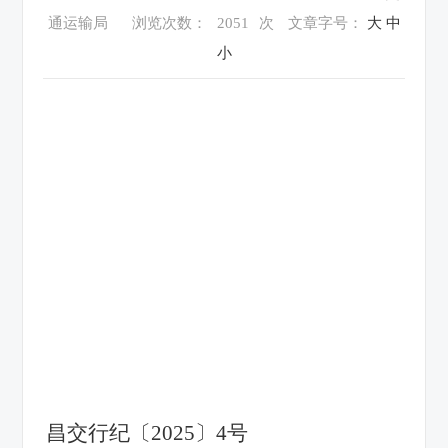
通运输局
浏览次数：
2051
次
文章字号：
大
中
小
昌交行纪
〔
202
5
〕
4
号