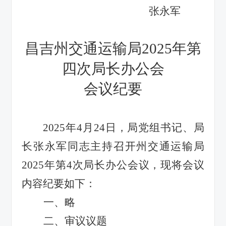
张永军
昌吉州交通运输局
202
5
年第
四
次局长办公会
会议纪要
202
5
年
4
月
24
日，局党组书记、局
长张永军同志主持召开州交通运输局
202
5
年第
4
次局长办公会议
，现将会议
内容纪要如下：
一、
略
二、审议议题