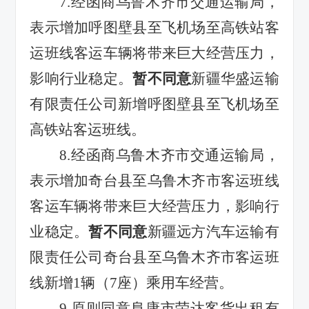
7.
经函商乌鲁木齐市交通运输局，
表示增加呼图壁县至飞机场至高铁站客
运班线客运车辆将带来巨大经营压力，
影响行业稳定。
暂不同意
新疆华盛运输
有限责任公司新增
呼图壁县至飞机场至
高铁站客运班线
。
8.
经函商乌鲁木齐市交通运输局，
表示增加奇台县至乌鲁木齐市客运班线
客运车辆将带来巨大经营压力，影响行
业稳定。
暂不同意
新疆远方汽车运输有
限责任公司
奇台县至乌鲁木齐市客运班
线
新增
1
辆（
7
座）乘用车经营。
9.
原则同意阜康市荣达客货出租有