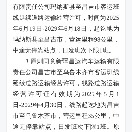
有限责任公司玛纳斯县至昌吉市客运班
线延续道路运输经营许可，时间为
2025
年
6
月
19
日
-2029
年
6
月
18
日，起讫地为
玛纳斯县至昌吉市，营运里程
98
公里，
中途无停靠站点，日发班次下限
1
班。
3.
原则同意新疆昌运汽车运输有限
责任公司昌吉市至乌鲁木齐市客运班线
延续道路运输经营许可，线路道路运输
经营许可证有效期为
2025
年
5
月
1
日
-2029
年
4
月
30
日，线路起讫地为昌吉
市至乌鲁木齐市，营运里程
35
公里，中
途无停靠站点，日发班次下限
1
班。原