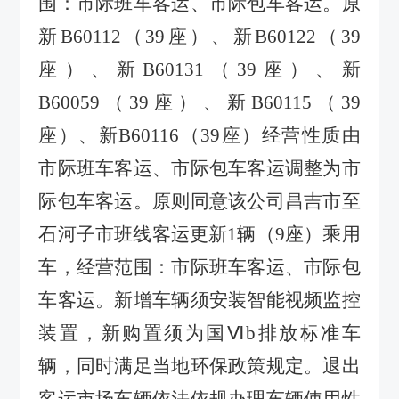
围：市际班车客运、市际包车客运。原
新
B60112
（
39
座）、新
B60122
（
39
座）、新
B60131
（
39
座）、新
B60059
（
39
座）、新
B60115
（
39
座）、新
B60116
（
39
座）经营性质由
市际班车客运、市际包车客运调整为市
际包车客运。原则同意该公司昌吉市至
石河子市班线客运更新
1
辆（
9
座）乘用
车，经营范围：市际班车客运、市际包
车客运。新增车辆须安装智能视频监控
装置，新购置须为国
Ⅵb
排放标准车
辆，同时满足当地环保政策规定。退出
客运市场车辆依法依规办理车辆使用性