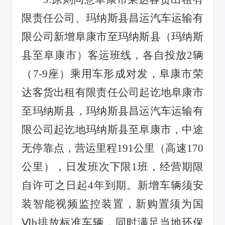
限责任公司、玛纳斯县昌运汽车运输有
限公司新增阜康市至玛纳斯县（玛纳斯
县至阜康市）客运班线，各自投放
2
辆
（
7-9
座）乘用车形成对发，阜康市荣
达客货出租有限责任公司起讫地阜康市
至玛纳斯县，玛纳斯县昌运汽车运输有
限公司起讫地玛纳斯县至阜康市，中途
无停靠点，营运里程
191
公里（高速
170
公里），日发班次下限
1
班，经营期限
自许可之日起
4
年到期。新增车辆须安
装智能视频监控装置，新购置须为国
Ⅵb
排放标准车辆，同时满足当地环保