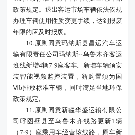
政策规定。退出客运市场车辆依法依规
办理车辆使用性质变更手续，达到报废
年限的应及时报废。
10.
原则同意玛纳斯县昌运汽车运
输有限责任公司玛纳斯
--
乌鲁木齐客运
班线新增
4
辆
7-9
座客车。新增车辆须安
装智能视频监控装置，新购置须为国
Ⅵb
排放标准车辆，同时满足当地环保
政策规定。
11.
原则同意新疆华盛运输有限公
司呼图壁县至乌鲁木齐线路更新
1
辆
（
7-9
）座乘用车经营该线路，原车新