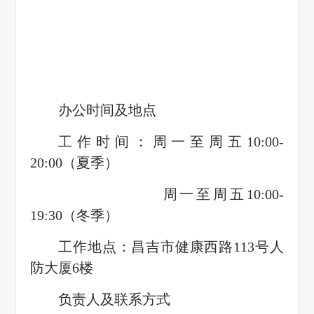
2024
年“丝路交通杯”“永远跟
进新征程 聚力强交通”主题
办公时间及地点
（集体）和
工作时间：周一至周五10:00-
20:00（夏季）
一、优胜单位（集体）
周一至周五10:00-
（一）交通品质工程（14个）
19:30（冬季）
1. 中国交通建设股份有限公司第一
工作地点：昌吉市健康西路113号人
司G0711乌尉高速第三合同段项目经理部
防大厦6楼
2. 新疆交通建设集团股份有限公司202
负责人及联系方式
3. 中国交通建设股份有限公司中交一