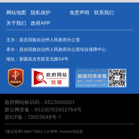
10. 中交一公局集团有限公司G2
网站地图
隐私保护
免责声明
联系我们
QRGL-5标段项目经理部
关于我们
政府APP
11. 中建三局S319线布尔津至吉
主办：昌吉回族自治州人民政府办公室
12. 中铁十一局集团有限公司G2
承办：昌吉回族自治州人民政府办公室综合保障中心
QRGL-1标项目经理部
地址：新疆昌吉市延安北路54号
13. 新疆中新交通建设集团有限公司
程第二合同段项目经理部
14. 新疆交投工程咨询有限责任公司
（二）精品旅游风景道、自驾游线路
政府网站标识码：6523000001
新公网安备：65230102652764号
1. 喀什公路事业发展中心喀什养护
新ICP备：13003649号-1
2. 塔城公路事业发展中心和布克赛
*建议使用1366×768以上分辨率 chrome浏览器
3. 伊犁公路事业发展中心尼勒克养