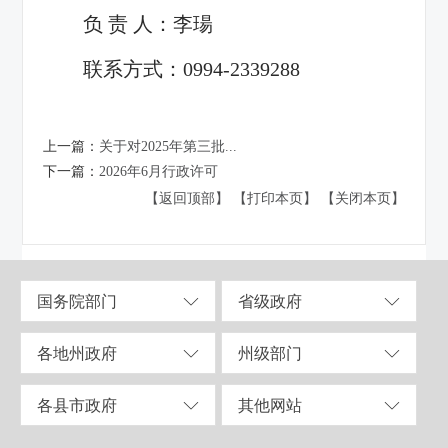
负 责 人：李瑒
高速第一合同段项目经理部
联系方式：0994-2339288
4. 新疆交通建设集团股份有限公司
第NBTZ-3标段项目经理部
5. 中铁一局集团有限公司S319线
上一篇：
关于对2025年第三批...
下一篇：
2026年6月行政许可
施工总承包（EPC）第二合同段项目经理
【返回顶部】
【打印本页】
【关闭本页】
6. 中铁一局集团有限公司G30连
第九合同段项目经理部
7. 中铁三局集团有限公司伊犁河三
国务院部门
省级政府
8. 永升建设集团有限公司国道315线
各地州政府
州级部门
1标段项目经理部
9. 新疆路桥建设集团有限公司托里
各县市政府
其他网站
计施工总承包（EPC）第TKEPC-1标段项