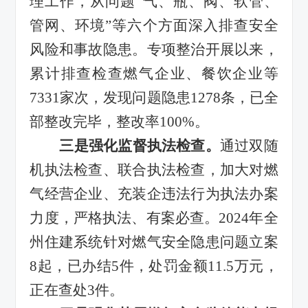
理工作，
从问题
“
气、瓶、阀、软管、
管网、环境
”
等六个方面深入排查安全
风险和事故隐患。
专项整治开展以来，
累计排查
检查燃气
企业
、餐饮企业等
7331
家次，发现问题隐患
1278
条，已全
部整改完毕，整改率
100%
。
三
是
强化监督执法检查。
通过双随
机执法检查、联合执法检查
，
加大对燃
气经营企业、充装企违法行为执法办案
力度，严格执法、有案必查。
2024
年全
州住建系统针对燃气安全隐患问题立案
8
起，已办结
5
件，处罚金额
11.5
万元，
正在查处
3
件。