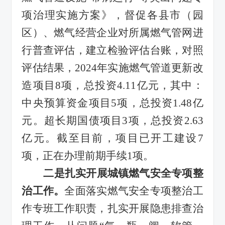
项治理实施方案》，督促各县市（园
区）、燃气经营企业对所属燃气管网进
行普查评估，建立检验评估台账，对照
评估结果，
2024
年实施燃气管道更新改
造项目
8
项，总投资
4.11
亿元，其中：
中央预算资金项目
5
项，总投资
1.48
亿
元。超长期国债项目
3
项，总投资
2.63
亿元。截至目前，项目已开工建设
7
项，正在办理前期手续
1
项。
二
是
扎实开展城镇燃气安全专项整
治工作。
全面落实燃气安全专项整治工
作专班工作职责，扎实开展隐患排查治