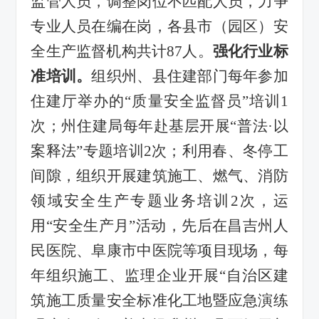
监管人员，调整岗位不匹配人员，
力争
专业人员在编在岗
，各县市（园区）
安
全生产监督机构
共计
87
人。
强化行业标
准培训。
组织州、县住建
部门每年参加
住建厅举办的
“
质量安全监督员
”
培训
1
次
；州住建局每
年赴
基层
开展
“
普法
·
以
案释法
”
专题培训
2
次；利用春、冬停工
间隙，组织开展建筑施工、燃气、消防
领域安全生产专题业务培训
2
次，
运
用
“
安全生产月
”
活动，先后在昌吉州人
民医院、阜康市中医院等项目
现场
，
每
年
组织施工、监理企业开展
“
自治区建
筑施工质量安全标准化工地暨应急演练