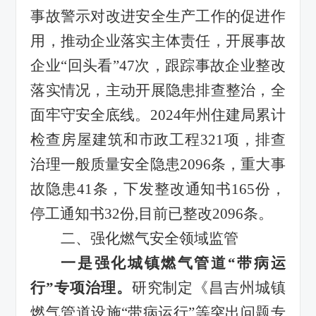
事故警示对改进安全生产工作的促进作
用，推动企业落实主体责任，开展事故
企业
“
回头看
”
47
次
，跟踪事故企业整改
落实情况，主动开展隐患排查整治，全
面牢守安全底线。
2024
年
州住建局
累计
检查房屋
建筑和
市政工程
321
项，排查
治理一般质量安全隐患
2096
条，重大事
故隐患
41
条，下发整改通知书
165
份，
停工通知书
32
份
,
目前已整改
2096
条。
二、强化燃气安全领域监管
一是
强化
城镇燃气
管道
“
带病运
行
”
专项治理。
研究制定《昌吉州城镇
燃气管道设施
“
带病运行
”
等突出问题专