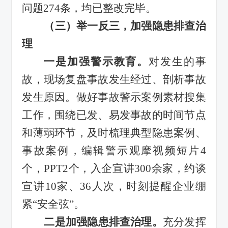
问题
274
条，均已整改完毕。
（
三
）
举一反三，加强隐患排查治
理
一是
加强警示教育
。
对
发生
的
事
故，现场复盘事故发生经过、剖析事故
发生原因。做好事故警示案例素材搜集
工作，围绕已发、易发事故的时间节点
和薄弱环节，及时梳理典型隐患案例、
事故案例，
编辑
警示观摩视频短片
4
个，
PPT2
个，
入企宣讲
300
余家，
约谈
宣讲
10
家、
36
人次
，时刻提醒企业绷
紧
“
安全弦
”
。
二是
加强隐患排查治理
。
充分发挥