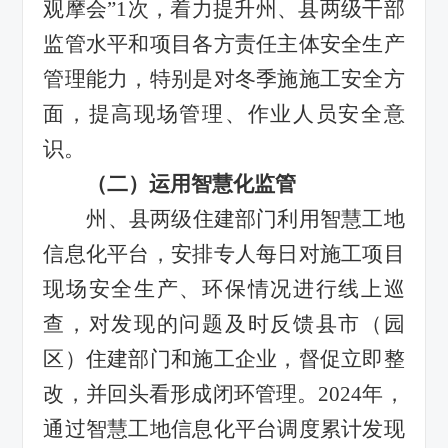
观摩会
”
1
次
，着力提升州、县两级干部
监管水平
和
项目各方责任主体安全生产
管理能力
，特别是对冬季施施工安全方
面，提高现场管理、作业人员安全意
识
。
（
二
）运用智慧化监管
州、县两级
住建
部门利用
智慧工地
信息化平台，安排专人每日对施工项目
现场安全生产、环保情况进行线上巡
查，对发现的问题及时反馈县市（园
区）住建部门
和施工企业
，督促立即整
改，并回头看形成闭环管理。
2024
年，
通过
智慧工地信息化平台
调度累计发现