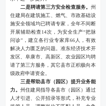
二是聘请第三方安全检查服务
。
州
住建局在建筑施工、燃气、市政基础设
施安全领域均已聘请专家，全年不间断
开展辅助检查
14
次
，为安全生产
“
把脉
问诊
”
，建立各行业专家库
66
人，有效
解决人力匮乏的问题。准东
经济技术开
发区
、阜康市、高新区、农业园区均
聘
请
了第三方服务
，其它县市正积极向本
级政府申请资金。
三是
帮助
县市（园区）
提升业务能
力
。
州住建局指导各县市（园区）
通过
人才引进、公开招录等形式，补充专业