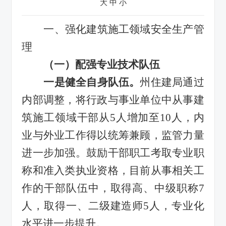
大
中
小
一、强化建筑施工领域安全生产管
理
（一）配强专业技术队伍
一是健全自身队伍
。
州住建局通过
内部调整，
将行政与事业单位中从事建
筑施工领域干部从
5
人增加至
10
人，内
业与外业工作得以统筹兼顾，监管力量
进一步
加强。鼓励干部职工考取专业职
称和准入类执业资格，目前从事相关工
作的干部队伍中，取得高、中级职称
7
人，取得一、二级建造师
5
人，专业化
水平
进一步
提升。