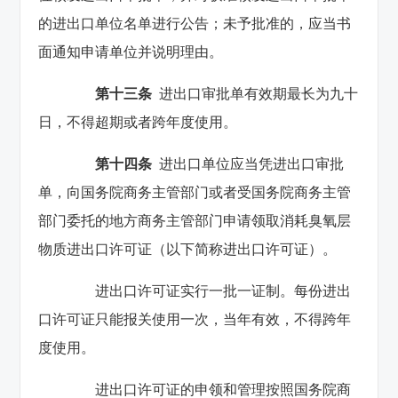
的进出口单位名单进行公告；未予批准的，应当书
面通知申请单位并说明理由。
第十三条
进出口审批单有效期最长为九十
日，不得超期或者跨年度使用。
第十四条
进出口单位应当凭进出口审批
单，向国务院商务主管部门或者受国务院商务主管
部门委托的地方商务主管部门申请领取消耗臭氧层
物质进出口许可证（以下简称进出口许可证）。
进出口许可证实行一批一证制。每份进出
口许可证只能报关使用一次，当年有效，不得跨年
度使用。
进出口许可证的申领和管理按照国务院商