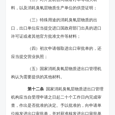
料，以及消耗臭氧层物质生产单位的供货证明；
（三）特殊用途的消耗臭氧层物质的出
口，出口单位应当提交进口国政府部门出具的进口
许可证或者其他官方批准文件等材料；
（四）初次申请领取进出口审批单的，还
应当提交营业执照；
（五）国家消耗臭氧层物质进出口管理机
构认为需要提供的其他材料。
第十二条
国家消耗臭氧层物质进出口管理
机构应当自受理申请之日起二十个工作日内完成审
查，作出是否批准的决定。予以批准的，向申请单
位核发进出口审批单，并对获准核发进出口审批单