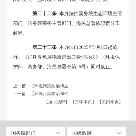
第二十二条
本办法由国务院生态环境主管
部门、国务院商务主管部门、海关总署依职责分工
解释。
第二十三条
本办法自2025年5月1日起施
行。《消耗臭氧层物质进出口管理办法》（环境保
护部、商务部、海关总署令第26号）同时废止。
上一篇：
【环境污染防治和生...
下一篇：
【环境污染防治和生...
【返回顶部】
【打印本页】
【关闭本页】
国务院部门
省级政府