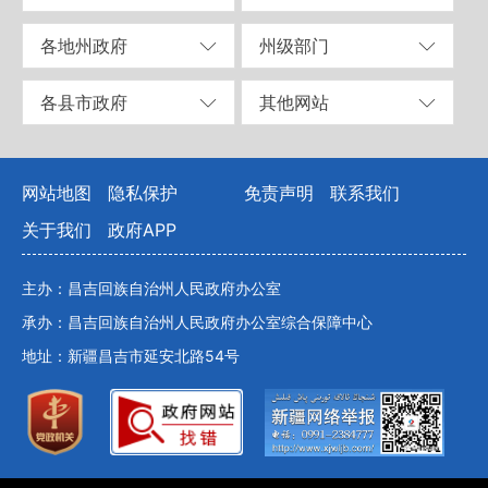
各地州政府
州级部门
各县市政府
其他网站
网站地图
隐私保护
免责声明
联系我们
关于我们
政府APP
主办：昌吉回族自治州人民政府办公室
承办：昌吉回族自治州人民政府办公室综合保障中心
地址：新疆昌吉市延安北路54号