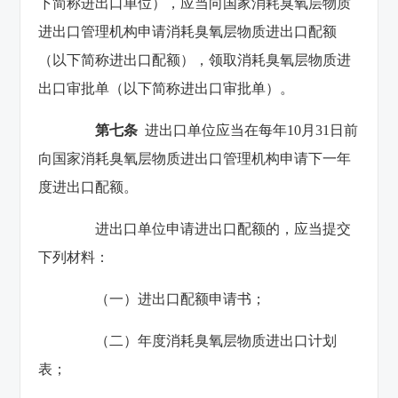
下简称进出口单位），应当向国家消耗臭氧层物质
进出口管理机构申请消耗臭氧层物质进出口配额
（以下简称进出口配额），领取消耗臭氧层物质进
出口审批单（以下简称进出口审批单）。
第七条
进出口单位应当在每年10月31日前
向国家消耗臭氧层物质进出口管理机构申请下一年
度进出口配额。
进出口单位申请进出口配额的，应当提交
下列材料：
（一）进出口配额申请书；
（二）年度消耗臭氧层物质进出口计划
表；