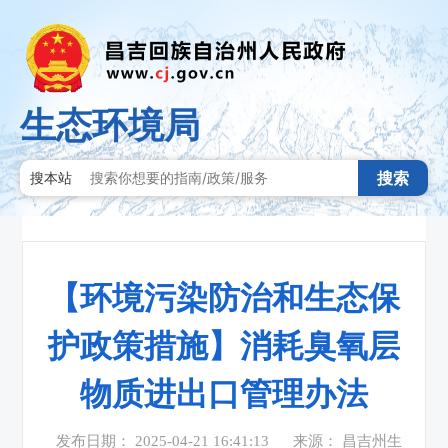
生态环境局
搜索
搜本站
【环境污染防治和生态保
护政策措施】消耗臭氧层
物质进出口管理办法
发布日期： 2025-04-21 16:41:13
来源： 昌吉州生