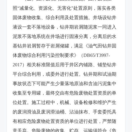
照“减量化、资源化、无害化”处置原则，落实各类
固体废物收集、综合利用及处置措施。井场设钻井
液设一套不落地设备，钻井期岩屑随泥浆一同进入
泥浆不落地系统在井场进行固液分离，分离后的水
基钻井岩屑暂存于岩屑储罐，满足《油气田钻井固
体废物综合利用污染控制要求》（DB65/T3997-
2017）相关标准限值后用于井区内铺路、铺垫钻井
平台综合利用，或委外进行处置。钻井期和试油期
事故状态下可能产生少量落地原油和含油污泥集中
收集至专用罐，最终交由有危险废物处置资质的单
位处置。施工过程中，机械、设备检修和维护产生
的废润滑油及废润滑油桶、沾油抹布、手套委托具
有相应危险废物处置资质的单位进行处置，严禁随
意丢弃。危险废物的收集、贮存、运输须符合《危