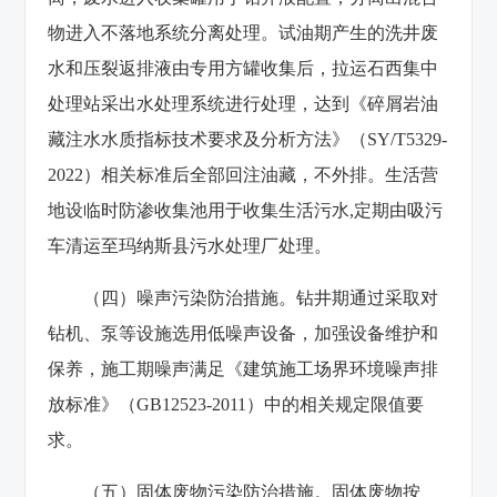
物进入不落地系统分离处理。试油期产生的洗井废
水和压裂返排液由专用方罐收集后，拉运石西集中
处理站采出水处理系统进行处理，达到《碎屑岩油
藏注水水质指标技术要求及分析方法》（SY/T5329-
2022）相关标准后全部回注油藏，不外排。生活营
地设临时防渗收集池用于收集生活污水,定期由吸污
车清运至玛纳斯县污水处理厂处理。
（四）噪声污染防治措施。钻井期通过采取对
钻机、泵等设施选用低噪声设备，加强设备维护和
保养，施工期噪声满足《建筑施工场界环境噪声排
放标准》（GB12523-2011）中的相关规定限值要
求。
（五）固体废物污染防治措施。固体废物按