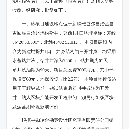
影响报告表》（以下简称《报告表》）及相关材料
收悉。经研究，批复如下：
一、该项目建设地点位于新疆维吾尔自治区昌
吉回族自治州玛纳斯县，莫西1井口地理坐标：东经
86°20′53.506″，北纬45°02′52.812″。本项目建设内
容为新建勘探井1口，井身结构为三开井身，均采用
水基钻井液，钻井井深为5550m，钻井期为65天，
单井试油期为90天。项目总投资3000万元，其中环
保投资68元，环保投资占比2.27%。本项目环评仅适
用于工程钻试期，钻试结束后即封井或转为开发
井。纳入区块产能开发工程中的，须另行组织区块
及运营期环境影响评价。
根据中勘冶金勘察设计研究院有限责任公司编