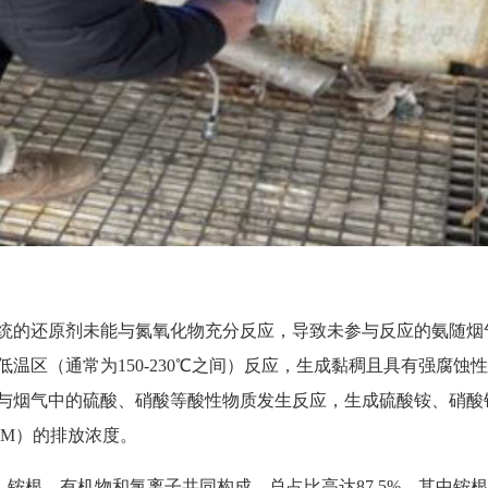
统的
还原剂
未能与氮氧化物充分反应，导致未参与反应的氨随烟
温区（通常为150-230℃之间）反应，生成黏稠且具有强腐
与烟气中的硫酸、硝酸等酸性物质发生反应，生成硫酸铵、硝酸铵
PM）的排放浓度。
、
铵根
、有机物和氯离子共同构成，总占比高达87.5%。其中铵根贡