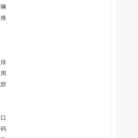
车辆
，推
关排
验周
境部
卡口
口码