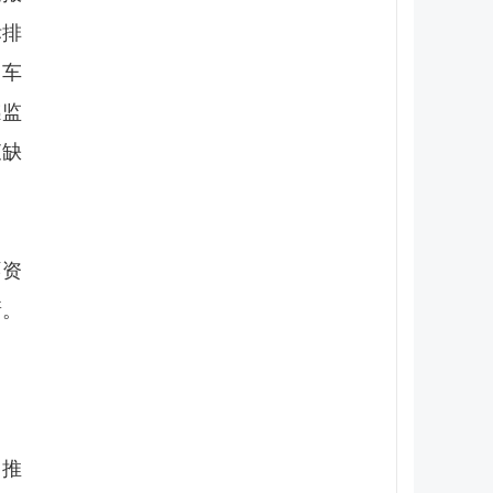
标排
的车
感监
查缺
环资
新。
。推