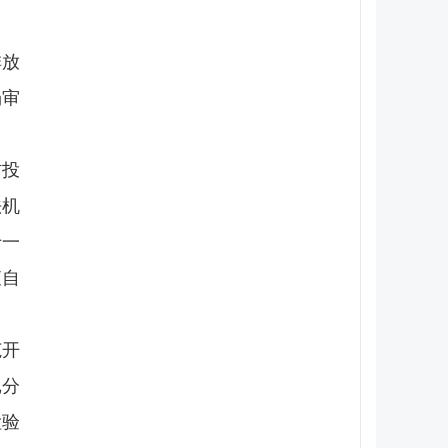
排放
场审
访投
法机
于一
查自
范开
记分
检验