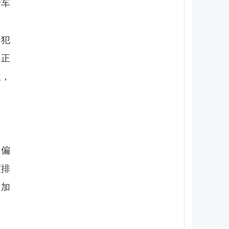
行车
。
屡犯
改正
位，
常偏
度排
。加
）