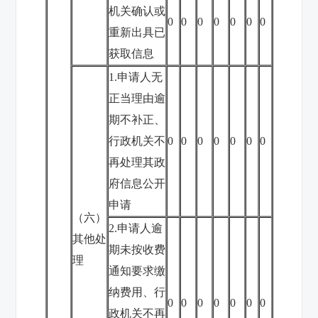
机关确认或
0
0
0
0
0
0
0
重新出具已
获取信息
1.申请人无
正当理由逾
期不补正、
行政机关不
0
0
0
0
0
0
0
再处理其政
府信息公开
申请
（六）
2.申请人逾
其他处
期未按收费
理
通知要求缴
纳费用、行
0
0
0
0
0
0
0
政机关不再