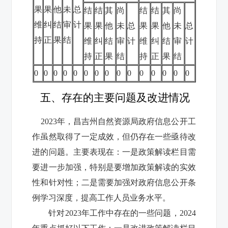
果
果
他
未
总
结
结
其
尚
结
结
其
尚
维
纠
结
审
计
果
果
他
未
总
果
果
他
未
总
持
正
果
结
维
纠
结
审
计
维
纠
结
审
计
持
正
果
结
持
正
果
结
0
0
0
0
0
0
0
0
0
0
0
0
0
0
0
五、存在的主要问题及改进情况
2023年，昌吉州自然资源局政府信息公开工
作虽然取得了一定成效，但仍存在一些亟待改
进的问题。主要表现在：一是政策解读栏目需
要进一步加强，特别是要增加政策解读的实效
性和针对性；二是需要加强对政府信息公开条
例学习深度，提高工作人员业务水平。
针对2023年工作中存在的一些问题，2024