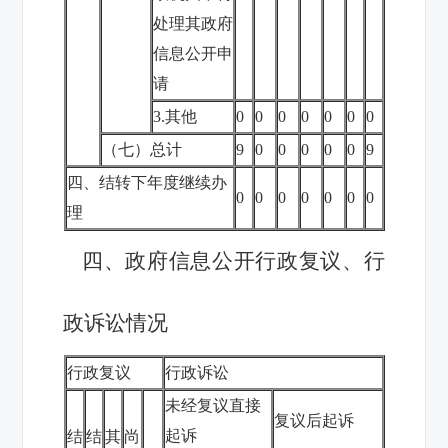
处理其政府
信息公开申
请
3.其他
0
0
0
0
0
0
0
（七）总计
9
0
0
0
0
0
9
四、结转下年度继续办
0
0
0
0
0
0
0
理
四、政府信息公开行政复议、行
政诉讼情况
行政复议
行政诉讼
未经复议直接
复议后起诉
起诉
结
结
其
尚