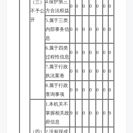
4.保护第三
（三）
0
0
0
0
0
0
0
方合法权益
不予公
开
5.属于三类
内部事务信
0
0
0
0
0
0
0
息
6.属于四类
0
0
0
0
0
0
0
过程性信息
7.属于行政
0
0
0
0
0
0
0
执法案卷
8.属于行政
0
0
0
0
0
0
0
查询事项
1.本机关不
掌握相关政
9
0
0
0
0
0
9
府信息
（四）
2.没有现成