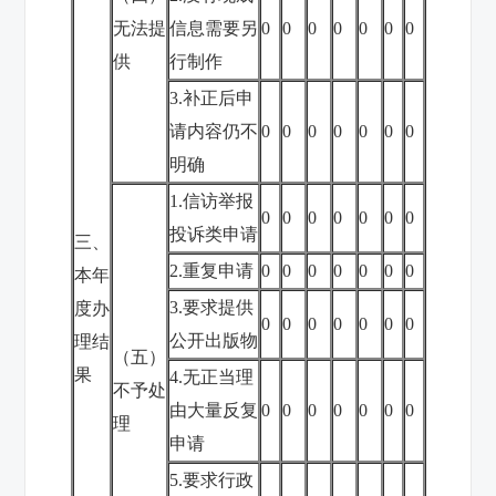
无法提
信息需要另
0
0
0
0
0
0
0
供
行制作
3.补正后申
请内容仍不
0
0
0
0
0
0
0
明确
1.信访举报
0
0
0
0
0
0
0
投诉类申请
三、
2.重复申请
0
0
0
0
0
0
0
本年
3.要求提供
度办
0
0
0
0
0
0
0
公开出版物
理结
（五）
果
4.无正当理
不予处
由大量反复
0
0
0
0
0
0
0
理
申请
5.要求行政