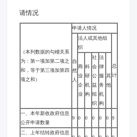
请情况
申请人情况
法人或其他组
织
（本列数据的勾稽关系
社
法
为：第一项加第二项之
自
总
商
科
会
律
和，等于第三项加第四
然
计
业
研
公
服
其
项之和）
人
企
机
益
务
他
业
构
组
机
织
构
一、本年新收政府信息
9
0
0
0
0
0
9
公开申请数量
二、上年结转政府信息