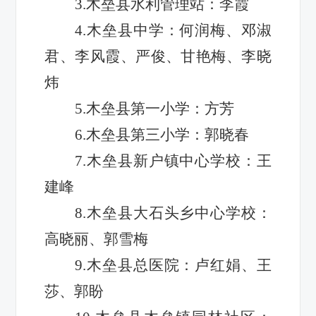
3.木垒县水利管理站：李霞
4.木垒县中学：何润梅、邓淑
君、李风霞、严俊、甘艳梅、李晓
炜
5.木垒县第一小学：方芳
6.木垒县第三小学：郭晓春
7.木垒县新户镇中心学校：王
建峰
8.木垒县大石头乡中心学校：
高晓丽、郭雪梅
9.木垒县总医院：卢红娟、王
莎、郭盼