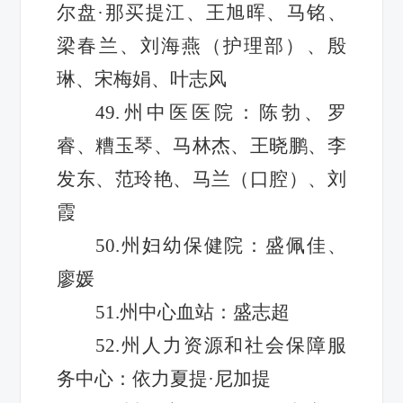
尔盘·那买提江、王旭晖、马铭、
梁春兰、刘海燕（护理部）、殷
琳、宋梅娟、叶志风
49.州中医医院：陈勃、罗
睿、糟玉琴、马林杰、王晓鹏、李
发东、范玲艳、马兰（口腔）、刘
霞
50.州妇幼保健院：盛佩佳、
廖媛
51.州中心血站：盛志超
52.
州人力资源和社会保障服
务中心：依力夏提·尼加提