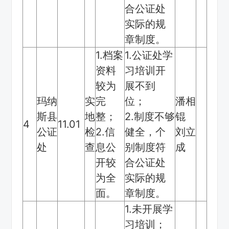
合公证处
实际的规
章制度。
1.档案
1.公证处学
资料
习培训开
较为
展不到
玛纳
实
完
位；
潘相
斯县
地
整；
2.制度不够
锟
4
11.01
公证
检
2.信
健全，个
刘立
处
查
息公
别制度符
成
开较
合公证处
为全
实际的规
面。
章制度。
1.未开展学
习培训；