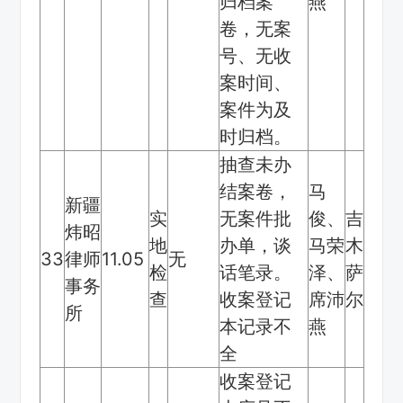
归档案
燕
卷，无案
号、无收
案时间、
案件为及
时归档。
抽查未办
结案卷，
马
新疆
实
无案件批
俊、
吉
炜昭
地
办单，谈
马荣
木
33
律师
11.05
无
检
话笔录。
泽、
萨
事务
查
收案登记
席沛
尔
所
本记录不
燕
全
收案登记