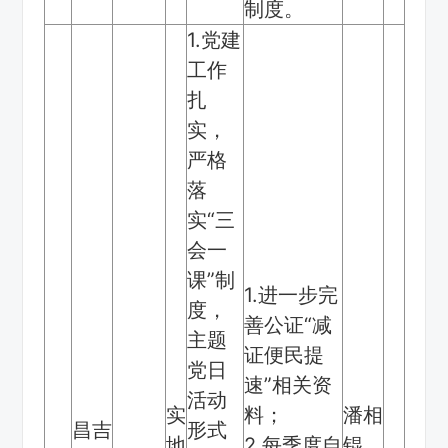
制度。
1.党建
工作
扎
实，
严格
落
实“三
会一
课”制
1.进一步完
度，
善公证“减
主题
证便民提
党日
速”相关资
活动
实
料；
潘相
昌吉
形式
地
2.每季度自
锟