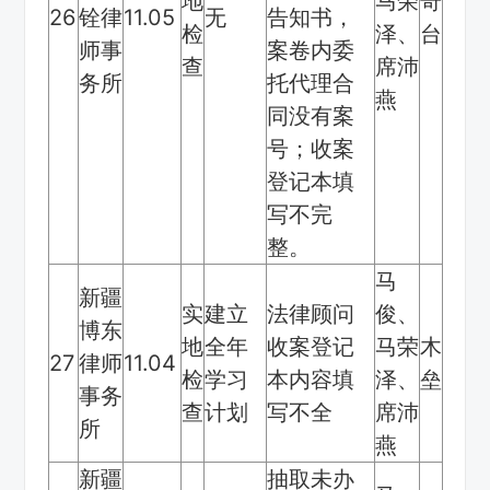
地
马荣
奇
26
铨律
11.05
无
告知书，
检
泽、
台
师事
案卷内委
查
席沛
务所
托代理合
燕
同没有案
号；收案
登记本填
写不完
整。
马
新疆
实
建立
法律顾问
俊、
博东
地
全年
收案登记
马荣
木
27
律师
11.04
检
学习
本内容填
泽、
垒
事务
查
计划
写不全
席沛
所
燕
新疆
抽取未办