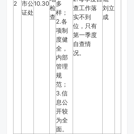
2
市公
10.30
多
检
查工作落
刘立
证处
样；
查
实不到
成
2.各
位，只有
项制
第一季度
度健
自查情
全，
况。
内部
管理
规
范；
3.信
息公
开较
为全
面。