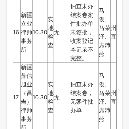
抽查未办
马
新疆
结案卷案
实
俊、
立业
件批办单
地
马荣
州
16
律师
10.30
无
未签批，
检
泽、
直
事务
收案登记
查
席沛
所
本记录不
燕
完整。
新疆
鼎信
马
旭业
实
抽查未办
俊、
（昌
地
结案卷，
马荣
州
17
10.30
无
吉）
检
无案件批
泽、
直
律师
查
办单
席沛
事务
燕
所