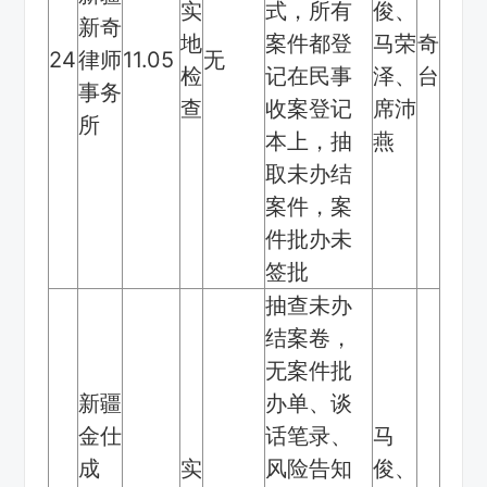
实
式，所有
俊、
新奇
地
案件都登
马荣
奇
24
律师
11.05
无
检
记在民事
泽、
台
事务
查
收案登记
席沛
所
本上，抽
燕
取未办结
案件，案
件批办未
签批
抽查未办
结案卷，
无案件批
新疆
办单、谈
金仕
话笔录、
马
成
实
风险告知
俊、