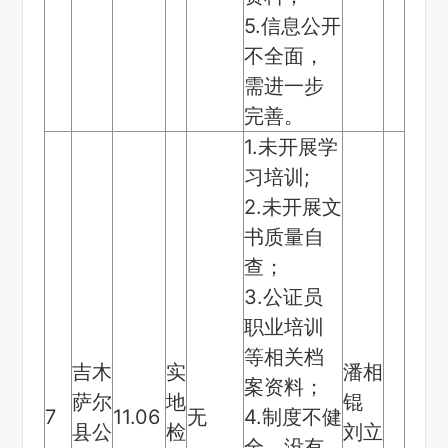
5.信息公开
不全面，
需进一步
完善。
1.未开展学
习培训;
2.未开展文
书质量自
查；
3.公证员
职业培训
等相关档
吉木
实
潘相
案资料；
萨尔
地
锟
7
11.06
无
4.制度不健
县公
检
刘立
全，没有