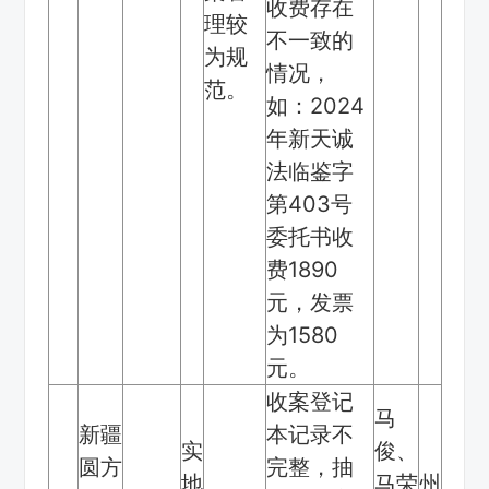
收费存在
理较
不一致的
为规
情况，
范。
如：2024
年新天诚
法临鉴字
第403号
委托书收
费1890
元，发票
为1580
元。
收案登记
马
新疆
本记录不
实
俊、
圆方
完整，抽
地
马荣
州