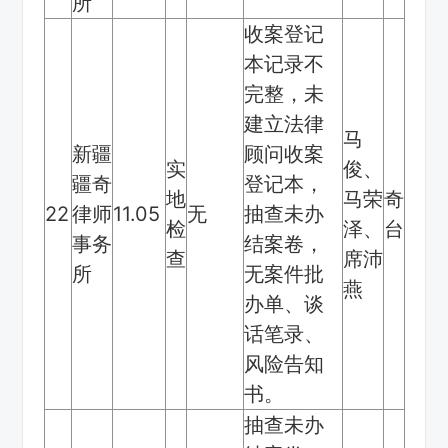
所
收案登记
本记录不
完整，未
建立法律
马
新疆
顾问收案
实
俊、
疆奇
登记本，
地
马荣
奇
22
律师
11.05
无
抽查未办
检
泽、
台
事务
结案卷，
查
席沛
所
无案件批
燕
办单、谈
话笔录、
风险告知
书。
抽查未办