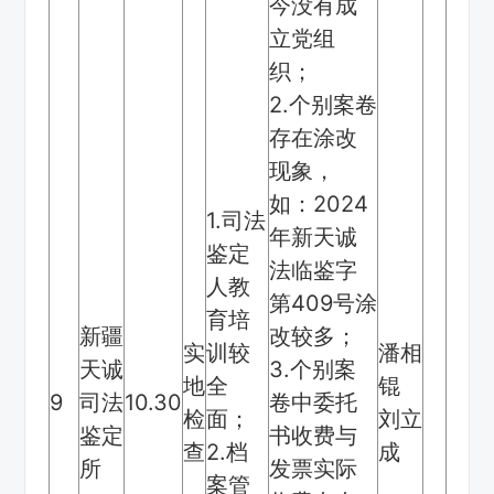
今没有成
立党组
织；
2.个别案卷
存在涂改
现象，
如：2024
1.司法
年新天诚
鉴定
法临鉴字
人教
第409号涂
育培
新疆
改较多；
实
训较
潘相
天诚
3.个别案
地
全
锟
9
司法
10.30
卷中委托
检
面；
刘立
鉴定
书收费与
查
2.档
成
所
发票实际
案管