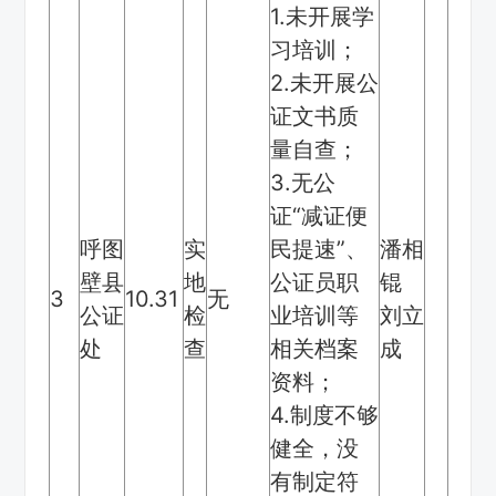
1.未开展学
习培训；
2.未开展公
证文书质
量自查；
3.无公
证“减证便
呼图
实
民提速”、
潘相
壁县
地
公证员职
锟
3
10.31
无
公证
检
业培训等
刘立
处
查
相关档案
成
资料；
4.制度不够
健全，没
有制定符