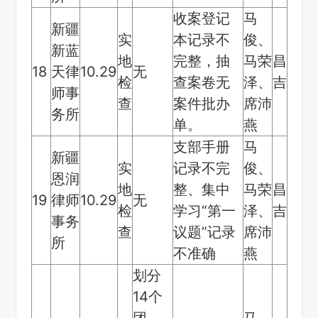
收案登记
马
新疆
实
本记录不
俊、
新蓝
地
完整，抽
马荣
昌
18
天律
10.29
无
检
查案卷无
泽、
吉
师事
查
案件批办
席沛
务所
单。
燕
支部手册
马
新疆
实
记录不完
俊、
恩润
地
整、集中
马荣
昌
19
律师
10.29
无
检
学习“第一
泽、
吉
事务
查
议题”记录
席沛
所
不准确
燕
划分
14个
团
马