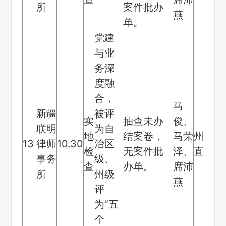
所
案件批办
燕
单。
党建
与业
务深
度融
合，
马
新疆
被评
实
抽查未办
俊、
联明
为自
地
结案卷，
马荣
州
13
律师
10.30
治区
检
无案件批
泽、
直
事务
级、
查
办单。
席沛
所
州级
燕
评
为“五
个