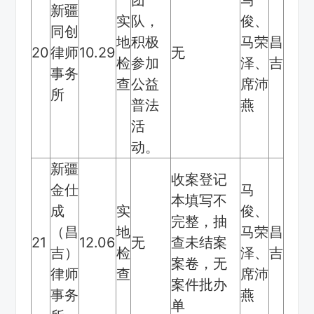
新疆
实
队，
俊、
同创
地
积极
马荣
昌
20
律师
10.29
无
检
参加
泽、
吉
事务
查
公益
席沛
所
普法
燕
活
动。
新疆
收案登记
金仕
马
本填写不
成
实
俊、
完整，抽
（昌
地
马荣
昌
21
12.06
无
查未结案
吉）
检
泽、
吉
案卷，无
律师
查
席沛
案件批办
事务
燕
单