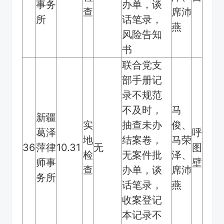
事务
办单，谈
查
席沛
所
话笔录，
燕
风险告知
书
联合党支
部手册记
录不规范
不及时，
马
新疆
实
抽查未办
俊、
葛泽
呼
地
结案卷，
马荣
36
萍律
10.31
无
图
检
无案件批
泽、
师事
壁
查
办单，谈
席沛
务所
话笔录，
燕
收案登记
本记录不