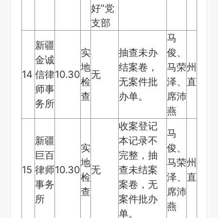
好”党
支部
马
新疆
实
抽查未办
俊、
金诚
地
结案卷，
马荣
州
14
信律
10.30
无
检
无案件批
泽、
直
师事
查
办单。
席沛
务所
燕
收案登记
马
新疆
本记录不
实
俊、
巨百
完整，抽
地
马荣
州
15
律师
10.30
无
查未结案
检
泽、
直
事务
案卷，无
查
席沛
所
案件批办
燕
单。