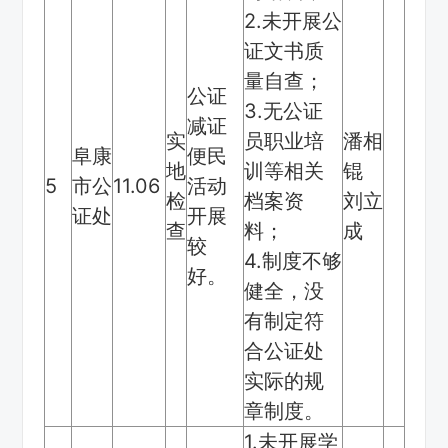
2.未开展公
证文书质
量自查；
公证
3.无公证
减证
实
员职业培
潘相
阜康
便民
地
训等相关
锟
5
市公
11.06
活动
检
档案资
刘立
证处
开展
查
料；
成
较
4.制度不够
好。
健全，没
有制定符
合公证处
实际的规
章制度。
1.未开展学