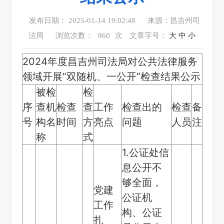
发布日期： 2025-01-14 19:02:48
来源：昌吉州司
法局
浏览次数：
860
次
文章字号：
大
中
小
2024年度昌吉州司法局对公共法律服务
领域开展“双随机、一公开”检查结果公示
被检
检
序
查机
检查
查
工作
检查出的
检查
备
号
构名
时间
方
亮点
问题
人员
注
称
式
1.公证处信
息公开不
够全面，
党建
公证机
工作
构、公证
扎