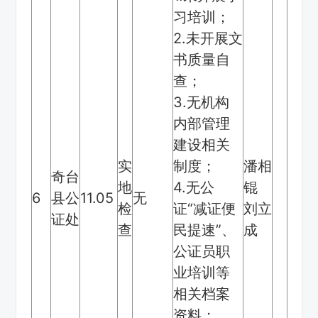
习培训；
2.未开展文
书质量自
查；
3.无机构
内部管理
建设相关
实
制度；
潘相
奇台
地
4.无公
锟
6
县公
11.05
无
检
证“减证便
刘立
证处
查
民提速”、
成
公证员职
业培训等
相关档案
资料；