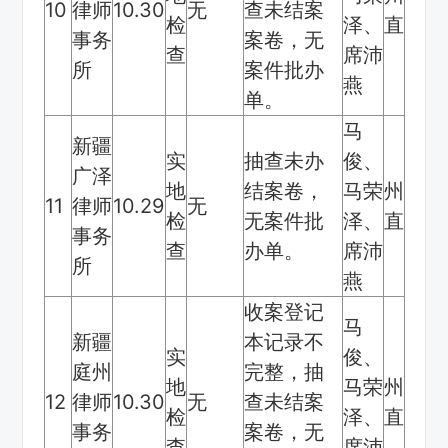
10
律师
10.30
无
查未结案
检
泽、
直
事务
案卷，无
查
席沛
所
案件批办
燕
单。
马
新疆
实
抽查未办
俊、
广泽
地
结案卷，
马荣
州
11
律师
10.29
无
检
无案件批
泽、
直
事务
查
办单。
席沛
所
燕
收案登记
马
新疆
本记录不
实
俊、
庭州
完整，抽
地
马荣
州
12
律师
10.30
无
查未结案
检
泽、
直
事务
案卷，无
查
席沛