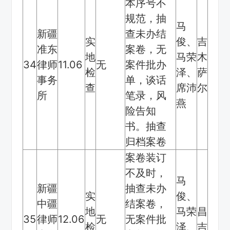
本序号不
规范，抽
马
新疆
查未办结
实
俊、
吉
准东
案卷，无
地
马荣
木
34
律师
11.06
无
案件批办
检
泽、
萨
事务
单，谈话
查
席沛
尔
所
笔录，风
燕
险告知
书。抽查
归档案卷
案卷装订
不及时，
马
新疆
抽查未办
实
俊、
中疆
结案卷，
地
马荣
昌
35
律师
12.06
无
无案件批
检
泽、
吉