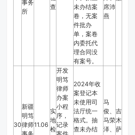
事务
查
未办结案
席沛
所
卷，无案
燕
件批办
单，案卷
内委托代
理合同没
有案号。
开发
明笃
2024年收
律师
案登记本
办案
未使用司
马
新疆
小程
实
法厅统一
俊、
吉
明笃
序，
地
格式。抽
马荣
木
30
律师
11.06
记录
检
查未办结
泽、
萨
事务
案件