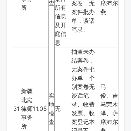
查
案卷，无
席沛
尔
所
所有
案件批办
燕
信息
单，谈话
及开
笔录。
庭信
息
抽查未办
结案卷，
无案件批
办单，个
别案卷无
马
新疆
实
谈话笔
俊、
吉
北庭
地
录、收费
马荣
木
31
律师
11.05
无
检
发票。收
泽、
萨
事务
查
案登记本
席沛
尔
所
记录不
燕