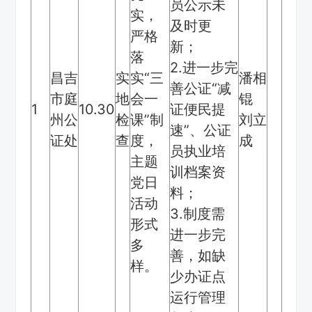
员公示未
实，
及时更
严格
新；
落
2.进一步完
昌吉
实
实“三
潘相
善公证“减
市庭
地
会一
锟
1
10.30
证便民提
州公
检
课”制
刘立
速”、公证
证处
查
度，
成
员执业培
主题
训档案资
党日
料；
活动
3.制度需
形式
进一步完
多
善，如缺
样。
少办证点
运行管理