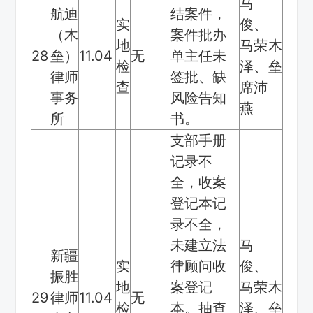
马
航迪
结案件，
实
俊、
（木
案件批办
地
马荣
木
28
垒）
11.04
无
单主任未
检
泽、
垒
律师
签批、缺
查
席沛
事务
风险告知
燕
所
书。
支部手册
记录不
全，收案
登记本记
录不全，
未建立法
马
新疆
实
律顾问收
俊、
振胜
地
案登记
马荣
木
29
律师
11.04
无
检
本。抽查
泽、
垒