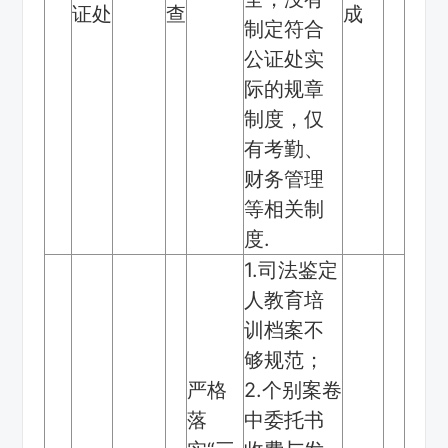
证处
查
成
制定符合
公证处实
际的规章
制度，仅
有考勤、
财务管理
等相关制
度.
1.司法鉴定
人教育培
训档案不
够规范；
严格
2.个别案卷
落
中委托书