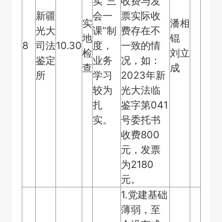
实“三
收费与发
新疆
会一
票实际收
实
潘相
光大
课”制
费存在不
地
锟
8
司法
10.30
度，
一致的情
检
刘立
鉴定
业务
况，如：
查
成
所
学习
2023年新
较为
光大法临
扎
鉴字第041
实。
号委托书
收费800
元，发票
为2180
元。
1.党建基础
薄弱，至