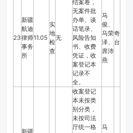
结案卷，
无案件批
马
新疆
办单、谈
实
俊、
航迪
话笔录、
地
马荣
奇
23
律师
11.05
无
风险告知
检
泽、
台
事务
书、收费
查
席沛
所
凭证，收
燕
案登记本
记录不
全。
收案登记
本未按类
别分类，
未按司法
厅统一格
马
新疆