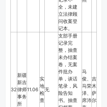
全，未建
立法律顾
问收案登
记本。
支部手册
记录完
整，抽查
未办结案
卷，无案
件批办
马
新疆
实
单，谈话
俊、
吉
新吉
地
笔录，风
马荣
木
32
律师
11.06
无
检
险告知
泽、
萨
事务
查
书。抽查
席沛
尔
所