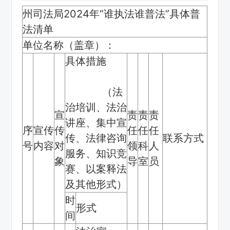
州司法局2024年“谁执法谁普法”具体普
法清单
单位名称（盖章）：
具体措施
（法
治培训、法治
宣
责
责
责
讲座、集中宣
序
宣传
传
任
任
任
传、法律咨询
联系方式
号
内容
对
领
科
人
服务、知识竞
象
导
室
员
赛、以案释法
及其他形式）
时
形式
间