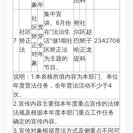
杰
科
象
年
集中宣
社
讲。6月份
努
社
区
贯
社区
在“法治生
尔
区
赵
矫
穿
7
矫正
活”做1期社
巴
矫
子
2342708
正
全
法
区矫正法
哈
正
龙
对
年
为主题的
提
科
象
节目。
说明：1.本表格所填内容为本部门、单位
年度普法任务，全年普法活动不少于4
次。
2.宣传内容主要指本年度重点宣传的法律
法规及根据本年度本部门重点工作任务
确定的宣传内容。
3.宣传对象根据普法方式及侧重点不同可