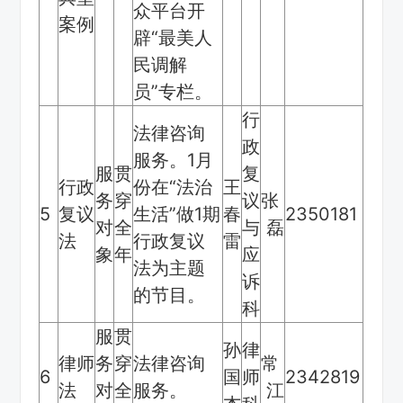
众平台开
案例
辟“最美人
民调解
员”专栏。
行
法律咨询
政
服务。1月
服
贯
复
行政
份在“法治
王
务
穿
议
张
5
复议
生活”做1期
春
2350181
对
全
与
磊
法
行政复议
雷
象
年
应
法为主题
诉
的节目。
科
服
贯
孙
律
律师
务
穿
法律咨询
常
6
国
师
2342819
法
对
全
服务。
江