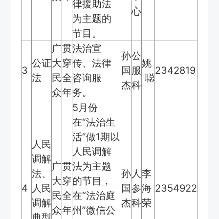
律援助法
心
为主题的
节目。
广
贯
法治宣
孙
公
公证
大
穿
传、法律
姚
3
国
服
2342819
法
民
全
咨询服
聪
杰
科
众
年
务。
5月份
在“法治生
活”做1期以
人民
人民调解
调解
广
贯
法为主题
法、
孙
人
李
大
穿
的节目，
4
人民
国
参
海
2354922
民
全
在“法治庭
调解
杰
科
荣
众
年
州”微信公
典型