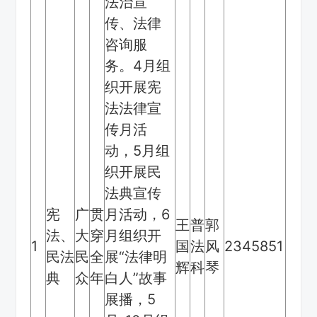
法治宣
传、法律
咨询服
务。4月组
织开展宪
法法律宣
传月活
动，5月组
织开展民
法典宣传
宪
广
贯
月活动，6
王
普
郭
法、
大
穿
月组织开
1
国
法
风
2345851
民法
民
全
展“法律明
辉
科
琴
典
众
年
白人”故事
展播，5