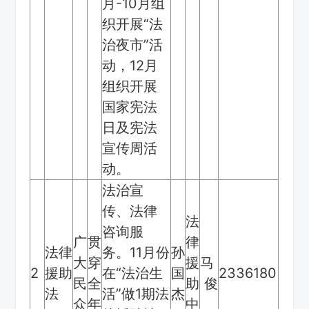
月-10月组
织开展“法
治夜市”活
动，12月
组织开展
国家宪法
日及宪法
宣传周活
动。
法治宣
传、法律
法
咨询服
广
贯
律
法律
务。11月份
孙
大
穿
援
马
2
援助
在“法治生
国
2336180
民
全
助
俊
法
活”做1期法
杰
众
年
中