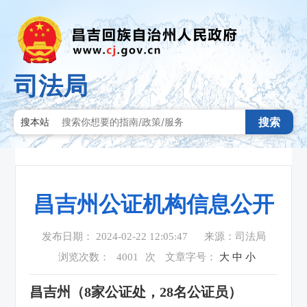
司法局
搜索
搜本站
昌吉州公证机构信息公开
发布日期： 2024-02-22 12:05:47
来源：司法局
浏览次数：
4001
次
文章字号：
大
中
小
昌吉州（
8
家公证处，
2
8
名公证员）