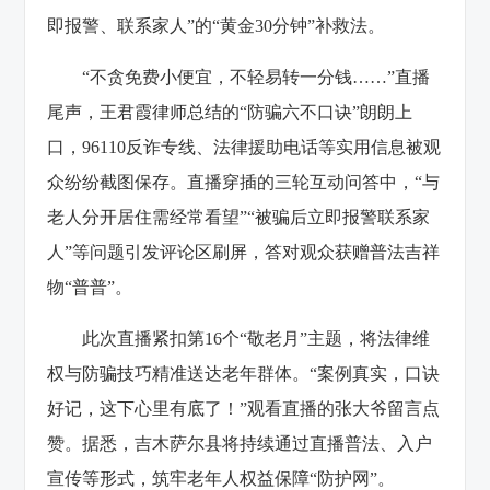
即报警、联系家人”的“黄金30分钟”补救法。
“不贪免费小便宜，不轻易转一分钱……”直播
尾声，王君霞律师总结的“防骗六不口诀”朗朗上
口，96110反诈专线、法律援助电话等实用信息被观
众纷纷截图保存。直播穿插的三轮互动问答中，“与
老人分开居住需经常看望”“被骗后立即报警联系家
人”等问题引发评论区刷屏，答对观众获赠普法吉祥
物“普普”。
此次直播紧扣第16个“敬老月”主题，将法律维
权与防骗技巧精准送达老年群体。“案例真实，口诀
好记，这下心里有底了！”观看直播的张大爷留言点
赞。据悉，吉木萨尔县将持续通过直播普法、入户
宣传等形式，筑牢老年人权益保障“防护网”。