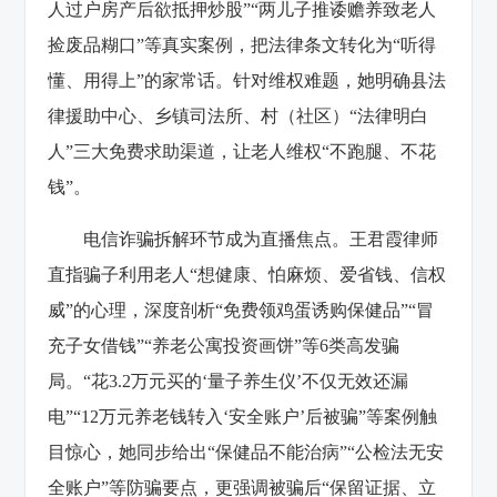
人过户房产后欲抵押炒股”“两儿子推诿赡养致老人
捡废品糊口”等真实案例，把法律条文转化为“听得
懂、用得上”的家常话。针对维权难题，她明确县法
律援助中心、乡镇司法所、村（社区）“法律明白
人”三大免费求助渠道，让老人维权“不跑腿、不花
钱”。
电信诈骗拆解环节成为直播焦点。王君霞律师
直指骗子利用老人“想健康、怕麻烦、爱省钱、信权
威”的心理，深度剖析“免费领鸡蛋诱购保健品”“冒
充子女借钱”“养老公寓投资画饼”等6类高发骗
局。“花3.2万元买的‘量子养生仪’不仅无效还漏
电”“12万元养老钱转入‘安全账户’后被骗”等案例触
目惊心，她同步给出“保健品不能治病”“公检法无安
全账户”等防骗要点，更强调被骗后“保留证据、立