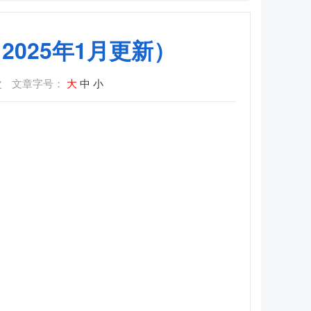
025年1月更新）
次
文章字号：
大
中
小