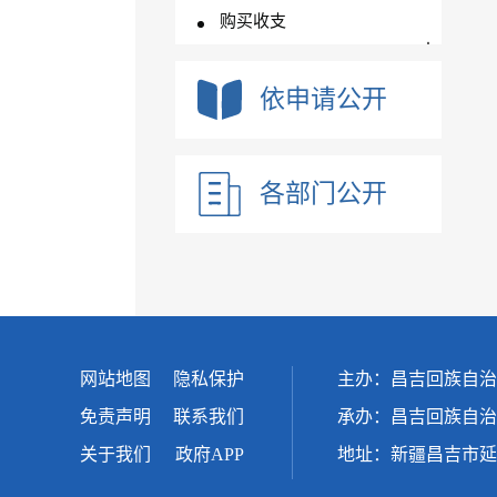
购买收支
乡村振兴衔接资金
债务信息
依申请公开
政府集中采购
行政处罚
各部门公开
其他对外管理服务办理
结果信息
网站地图
隐私保护
主办：昌吉回族自治
免责声明
联系我们
承办：昌吉回族自治
关于我们
政府APP
地址：新疆昌吉市延