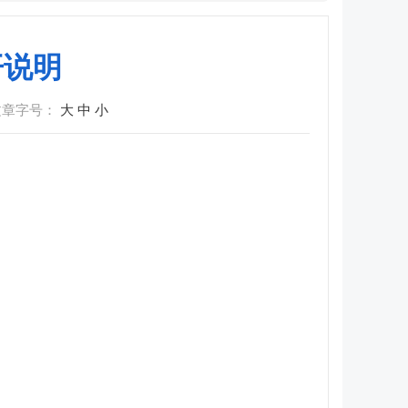
开说明
文章字号：
大
中
小