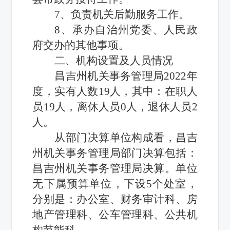
7、负责机关后勤服务工作。
8、承办自治州党委、人民政
府交办的其他事项。
二、机构设置
及
人员
情况
昌吉州机关事务管理局
2022年
度，
实有人数
19
人，其中：在职人
员
19
人
，
离休人员
0
人，退休人员
2
人。
从
部门
决算单位构成看，
昌吉
州机关事务管理局
部门决算包括：
昌吉州机关事务管理局
决算
。
单位
无下属预算单位，下设
5
个处室，
分别是：
办公室、财务审计科、房
地产管理科、
公车
管理科、公共机
构节能科
。