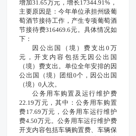
增加31.65万元，增长17344.91%，
主要原因是：
今年单位承担州级葡
萄酒节接待工作，产生专项葡萄酒
节接待费
316469.6元。具体情况如
下：
因公出国（境）费支出
0
万
元
，
开支内容包括
无
因公出国
（境）费支出。单位全年安排的因
公出国（境）团组
0
个，因公出国
（境）
0
人次。
公务用车购置及运行维护费
22.19万元
，
其中
：
公务用车购置
费
17.69万元，公务用车运行维护
费4.5
0
万元。公务用车运行维护费
开支内容包括
车辆购置费、车辆保