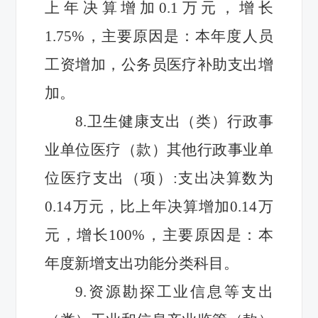
上年
决算
增加
0.1
万元，增长
1.75
%，主要原因是：
本年度人员
工资增加，
公务员医疗补助
支出增
加。
8.
卫生健康支出（类）行政事
业单位医疗（款）其他行政事业单
位医疗支出（项）
:
支出决算数
为
0.14
万元，比上年
决算
增加
0.14
万
元，增长
100
%，主要原因是：
本
年度新增支出功能分类科目
。
9.
资源勘探工业信息等支出