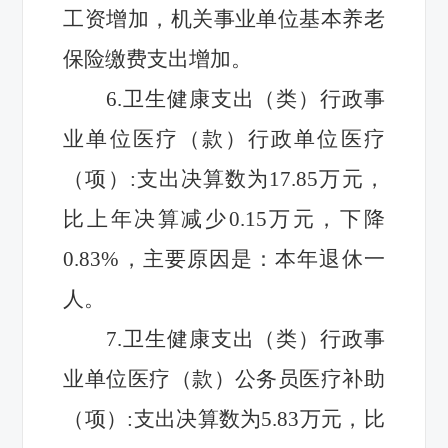
工资增加，
机关事业单位基本养老
保险缴费支出
增加
。
6.
卫生健康支出（类）行政事
业单位医疗（款）行政单位医疗
（项）
:
支出决算数
为
17.85
万元，
比上年
决算
减少
0.15
万元，下降
0.83
%，主要原因是：
本年退休一
人
。
7.
卫生健康支出（类）行政事
业单位医疗（款）公务员医疗补助
（项）
:
支出决算数
为
5.83
万元，比