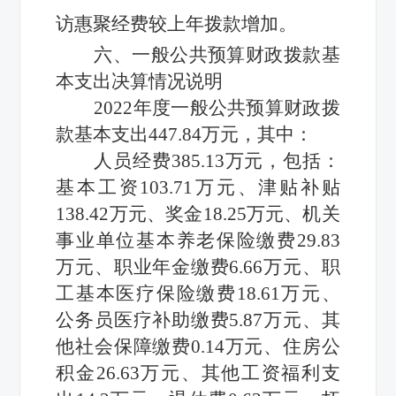
访惠聚经费较上年拨款增加。
六、一般公共预算财政拨款基
本支出决算情况说明
2022年度
一般公共预算财政拨
款基本支出
447.84
万元，其中：
人员经费
385.13
万元，包括：
基本工资
103.71
万元
、
津贴补贴
138.42
万元
、
奖金
18.25
万元
、
机关
事业单位基本养老保险缴费
29.83
万元
、
职业年金缴费
6.66
万元
、
职
工基本医疗保险缴费
18.61
万元
、
公务员医疗补助缴费
5.87
万元
、
其
他社会保障缴费
0.14
万元
、
住房公
积金
26.63
万元
、
其他工资福利支