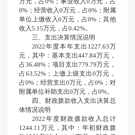
万元，占
0
%；事业收入
0
万元，占
0
%；经营收入
0
万元，占
0
%；
附属
单位上缴收入
0
万元，占
0
%；其他
收入5.15万元，占
0.42
%。
三、支出决算情况说明
2022年度
本年支出
1227.63万
元，其中：基本支出447.84万元，
占
36.48
%；项目支出779.79万元，
占
63.52
%；上缴上级支出
0
万元，
占
0
%；经营支出
0
万元，占
0
%；对
附属单位补助支出
0
万元，占
0
%
。
四、财政拨款收入支出决算总
体情况说明
2022年度
财政拨款收入
总计
1244.11万元，
其中：年初财政拨