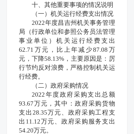
十
、其他重要事项的情况
说明
（一）
机关运行经费支出情况
2022年度
昌吉州机关事务管理
局
（行政单位和参照公务员法管理
事业单位）机关运行经费支出
62.71
万元，比上年减少
87.08
万
元，
下降
58.13
%，主要原因是
：厉
行节约反对浪费，严格控制机关运
行经费
。
（二）政府采购情况
2022年度
政府采购支出总额
93.67
万元，其中：政府采购货物
支出
28.35
万元、政府采购工程支
出
11.12
万元、政府采购服务支出
54.20
万元。