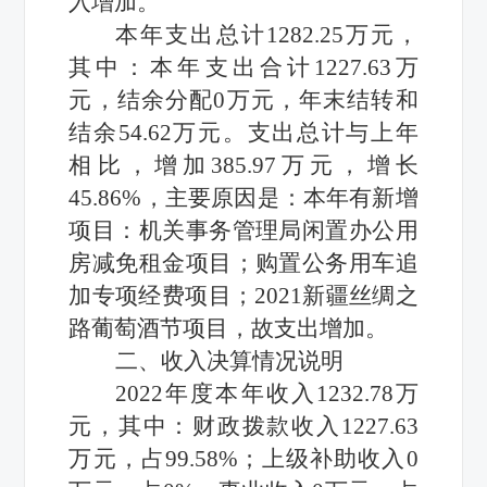
入增加
。
本年支出
总计
1282.25万元
，
其中：本年支出合计
1227.63万
元
，
结余分配
0
万元
，年末结转和
结余
54.62万元
。
支出
总计
与上年
相比
，
增加
385.97
万元
，
增长
45.86
%
，主要原因是
：本年有新
增
项目
：机关事务管理局闲置办公用
房减免租金项目；购置公务用车追
加专项经费项目；
2021新疆丝绸之
路葡萄酒节
项目
，
故支出
增加
。
二、
收入
决算
情况说明
2022年度
本年收入
1232.78万
元，其中：财政拨款收入1227.63
万元，占
99.58
%；上级补助收入
0