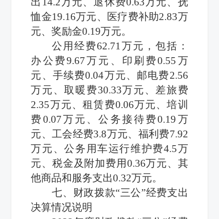
出
14.2
万元
、退休费
0.63
万元
、抚
恤金
19.16
万元
、医疗费补助
2.83
万
元
、奖励金
0.19万元
。
公用经费
62.71
万元，包括：
办公费
9.67
万元
、
印
刷费
0.55
万
元
、
手续费
0.04
万元
、
邮电费
2.56
万元
、
取暖费
30.33
万元
、
差旅费
2.35
万元
、
租赁费
0.06
万元
、
培训
费
0.07
万元
、
公务接待费
0.19
万
元
、
工会经费
3.8
万元
、
福利费
7.92
万元
、
公务用车运行维护费
4.5
万
元
、
税金及附加费用
0.36
万元
、
其
他商品和服务支出
0.32
万元
。
七、
财政拨款
“三公”经费支出
决算
情况
说明