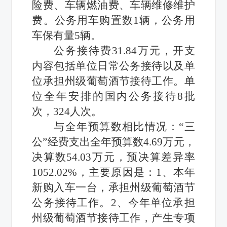
险费、车辆燃油费、车辆维修维护
费
。公务用车购置数
1
辆，公务用
车保有量
5
辆。
公务接待费
31.84万元，开支
内容包括
单位日常公务接待以及
单
位承担州级葡萄酒节接待工作
。
单
位全年安排的国内公务接待
8
批
次，
324
人次。
与
全年
预算数
相比情况：
“三
公”经费支出
全年
预算数
4.69
万元，
决算数
54.03万元，预决算差异率
1052.02
%，
主要原因是：
1、
本年
新购入车一台，承担州级葡萄酒节
公务接待工作。
2、今年单位承担
州级葡萄酒节接待工作，产生专项