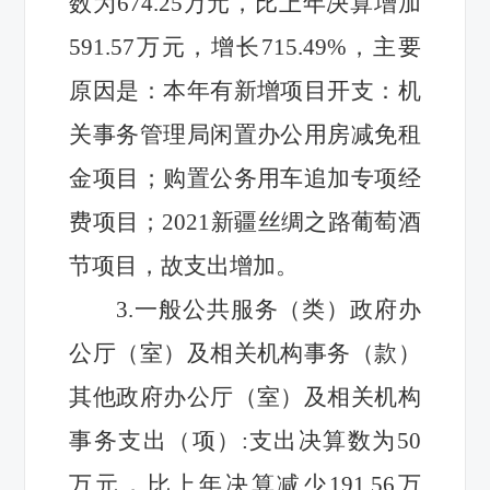
数
为
674.25万元，比上年
决算
增加
591.57
万元，增长
715.49
%，主要
原因是：
本年有新增项目开支：机
关事务管理局闲置办公用房减免租
金项目；购置公务用车追加专项经
费项目；
2021新疆丝绸之路葡萄酒
节
项目，故支出
增加。
3.
一般公共服务（类）政府办
公厅（室）及相关机构事务（款）
其他政府办公厅（室）及相关机构
事务支出（项）
:
支出决算数
为
50
万元，比上年
决算
减少
191.56
万