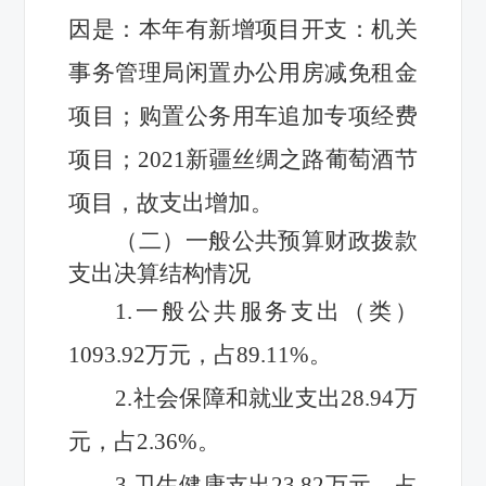
因是：
本年有新增项目开支：机关
事务管理局闲置办公用房减免租金
项目；购置公务用车追加专项经费
项目；
2021新疆丝绸之路葡萄酒节
项目，故支出
增加
。
（二）一般公共预算
财政拨款
支出决算
结构情况
1.一般公共服务
支出
（类）
1093.92
万元，占
89.11
%。
2.社会保障和就业支出28.94万
元，占
2.36
%。
3.卫生健康支出
23.82万元，占