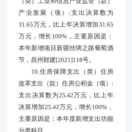
（类）工业和信息产业监管（款）
产业发展（项）
:
支出决算数
为
31.65
万元，比上年
决算
增加
31.65
万元，增长
100
%，主要原因是：
本年新增项目
新疆丝绸之路葡萄酒
节
，
昌州财建
[2021]118号
。
10.
住房保障支出（类）住房
改革支出（款）住房公积金（项）
:
支出决算数
为
25.42
万元，比上年
决算
增加
25.42
万元，增长
100
%，
主要原因是：
本年度新增支出功能
分类科目
。