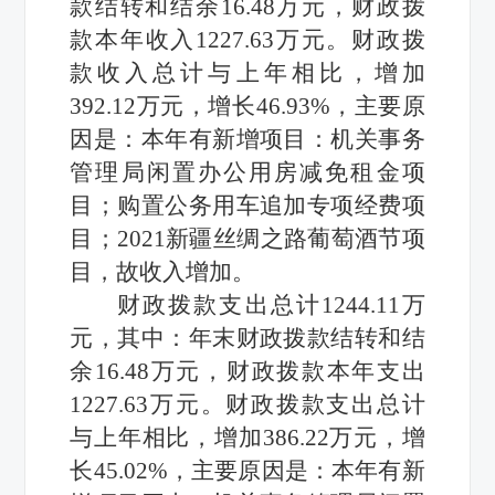
款结转和结余
16.48万元
，
财政拨
款本年收入
1227.63万元
。
财政拨
款收入
总计
与上年相比，增加
392.12
万元，增长
46.93
%
，主要原
因是
：本年有新
增
项目
：机关事务
管理局闲置办公用房减免租金项
目；购置公务用车追加专项经费项
目；
2021新疆丝绸之路葡萄酒节
项
目
，
故
收入增加
。
财政拨款支出
总计
1244.11万
元，
其中：年末财政拨款结转和结
余
16.48万元
，
财政拨款本年支出
1227.63万元
。
财政拨款
支出总计
与上年相比，增加
386.22
万元，增
长
45.02
%，
主要原因是
：本年有新