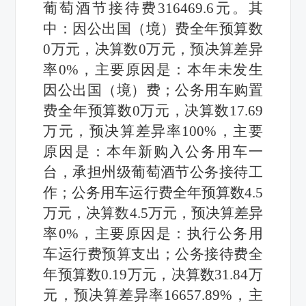
葡萄酒节接待费316469.6元。
其
中：因公出国（境）费
全年预算数
0
万元，决算数
0
万元，预决算差异
率
0
%，
主要原因是：本年未发生
因公出国（境）费
；
公务用车购置
费
全年
预算数
0
万元，决算数
17.69
万元，预决算差异率
100
%，
主要
原因是：
本年新购入
公务用
车一
台，承担州级葡萄酒节公务接待工
作；
公务用车运行费
全年
预算数
4.5
万元，决算数
4.5
万元，预决算差异
率
0
%，
主要原因是：执行
公务用
车运行费
预算支出
；
公务接待费
全
年
预算数
0.19
万元，决算数
31.84
万
元，预决算差异率
16657.89
%，
主