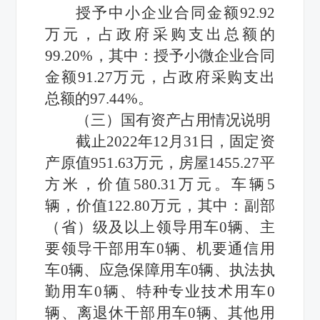
授予中小企业合同金额
92.92
万元，占政府采购支出总额的
99.20%
，其中：授予小微企业合同
金额
91.27
万元，占政府采购支出
总额的
97.44%。
（三）国有资产占用情况说明
截止
2022
年
12月31日
，
固定资
产原值
951.63万元，房
屋
1455.27
平
方米
，价值
580.31
万元
。
车辆
5
辆，价值
122.80
万元，其中：副部
（省）级及以上领导用车
0
辆、主
要领导干部用车
0
辆、机要通信用
车
0
辆、应急保障用车
0
辆、执法执
勤用车
0
辆、特种专业技术用车
0
辆、离退休干部用车
0
辆、其他用