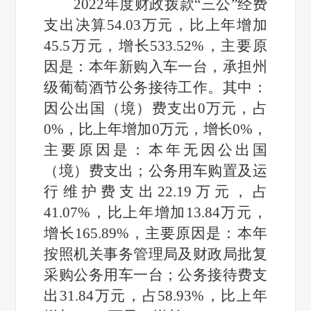
2022年度
财政拨款
“三公”经费
支出决算54.03万元，比上年增加
45.5万元，增长
533.52
%，
主要原
因是：
本年新购入车一台，承担州
级葡萄酒节公务接待工作。其中
：
因公出国（境）费支出
0
万元，占
0
%，比上年增加
0
万元，增长
0
%，
主要原因是：本年无
因公出国
（境）费支出；公务用车购置及运
行维护费支出
22.19
万元，占
41.07
%，比上年增加13.84万元，
增长165.89%，
主要原因是：
本年
按照机关事务管理局及财政局批复
采购公务用车一台；公务接待费支
出
31.84
万元，占
58.93
%，比上年