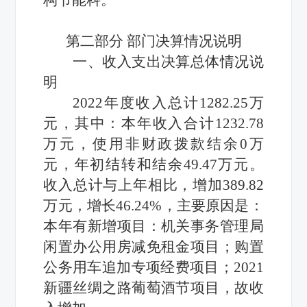
第二部分
部门决算情况说明
一、收入支出决算总体情况说
明
2022年度
收入总计
1282.25万
元
，
其中：本年收入合计
1232.78
万元
，使用非财政拨款结余
0
万
元
，年初结转和结余
49.47
万元
。
收入总计
与上年相比
，
增加
389.82
万元
，
增长
46.24
%
，主要原因是
：
本年有新
增
项目
：机关事务管理局
闲置办公用房减免租金项目；购置
公务用车追加专项经费项目；
2021
新疆丝绸之路葡萄酒节
项目，故
收