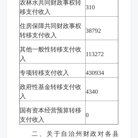
农林水共同财政事权转
310
移支付收入
住房保障共同财政事权
38792
转移支付收入
其他一般性转移支付收
113272
入
专项转移支付收入
430934
政府
性基金转移支付收
4340
入
国有
资本经营预算转移
0
支付收入
二、关
于自治
州
财政
对
各
县