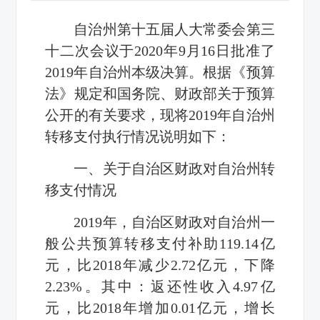
自治州第十五届人大
常委会
第三
十二次会议于2020年9月16日批准了
2019年
自治
州
本级决算。
根据《预算
法》规定和国务院、
财政
部关于预算
公开
的
有关要求
，现将2019年
自治
州
转移支付执行情况说明如下：
一、
关
于
自治区财政对
自治
州
转
移支付情况
20
19年
，
自治区
财政
对自治州一
般公共预算转移支付
补助119.14亿
元，比2018年减少2.72亿元，下降
2.23%。其中：返还性收入4.97亿
元，比2018年增加0.01亿元，增长