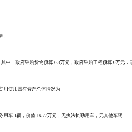
算
。
，其中：政府采购货物预算
0.3
万元，政府采购工程预算
0
万元，
占用使用国有资产总体情况为
务用车
1
辆，价值
19.77
万元；
无
执法执勤用车
，无
其他车辆