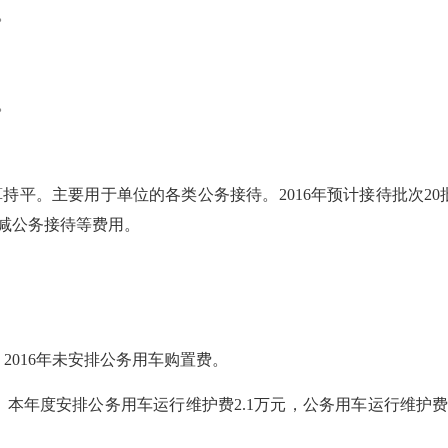
。
。
算
持平
。主要用于
单位的各类公务接待
。2016年预计接待批次
20
减
公务接待等费用
。
，
2016年
未安排公务用车购置费。
，本年度安排公务用车运行维护费
2.1
万元，公务用车运行维护