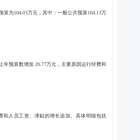
预算为
104.03
万元，其中：一般公共预算
104.13
万
上年预算数增加
20.77
万元，
主要原因
运行经费和
费和人员工资、津贴的增长追加
。
具体明细包括