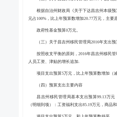
根据自治州财政局《关于下达昌吉州本级预算单
元
占
100
%，比上年预算数
增加
20.77
万元，
主要
政府性基金预算
0
万元
。
（三）关于
昌吉州移民管理局
2016年支出
按照收支平衡的原则，2016年
昌吉州移民管
人员工资、津贴的增长追加
.
项目支出预算
5
万元，
比上年预算数增加（
（四）预算支出主要内容
昌吉州移民管理局
基本支出预算
99.13
万元
（明细到项）：工资福利支出
85.19
万元，商品和
项目支出预算
5
万元，
和
上年预算数
持平。