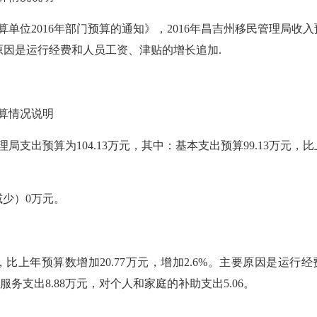
位2016年部门预算的通知》，2016年
昌吉州移民管理局
收入
原因是
运行经费和人员工资、津贴的增长追加
.
预算情况说明
理局
支出预算为
104.13
万元，其中：基本支出预算
99.13
万元，
比
减少）
0
万元
。
，
比上年预算数增加
20.77
万元，
增加
2.6
%。主要原因是
运行经
服务支出
8.88
万元
，对个人和家庭的补助支出
5.06
。