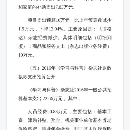
和家庭的补助支出
7.83万元
。
项目支出预算
10
万元，
比上年预算数减少
1.5
万元，下降
13.04
%。主要原因是：
《博格
达》杂志经费减少。
具体明细包括（明细到
项）：
商品和服务支出（杂志出版业务经费）
10万元
。
（五）2016年
《学习与科普》杂志社
财政
拨款支出预算公开
《学习与科普》杂志社
201
6
年一般公共预
算基本支出
22.66
万元， 其中：
人员经费
20.88
万元，主要包括：基本工
资、津贴补贴、奖金、机关事业单位基本养老
保险缴费、职业年金缴费、职工基本医疗保险