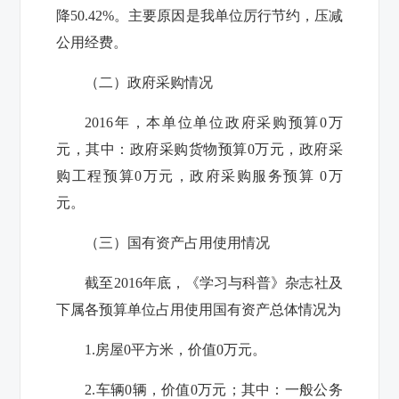
降
50.42
%。主要原因
是
我单位
厉行节约，压减
公
用经费
。
（二）政府采购情况
201
6
年，本单位单位政府采购预算
0
万
元，其中：政府采购货物预算
0
万元，政府采
购工程预算
0
万元，政府采购服务预算
0
万
元。
（三）国有资产占用使用情况
截至2016年底，
《学习与科普》杂志社
及
下属各预算单位占用使用国有资产总体情况为
1.房屋
0
平方米，价值
0
万元。
2.车辆
0
辆，价值
0
万元；其中：一般公务