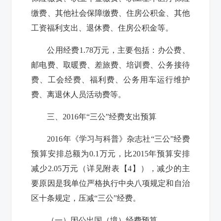
缴费、其他社会保障缴费、住房公积金、其他
工资福利支出、退休费、
住房公积金
等。
公用经费
1.78
万元，主要包括：办公费、
邮电费、取暖费、差旅费、培训费、公务接待
费、工会经费、福利费、公务用车运行维护
费、
离退休人员活动费
等。
三、2016年“三公”经费支出预算
2016年
《学习与科普》杂志社
“三公”经费
预算安排总额为
0.1
万元，比2015年预算安排
减少
2.05
万元（详见附表【4】），减少的主
要原因是
我单位严格执行中央八项规定和自治
区十条规定
，压减“三公”经费
。
（一）因公出国（境）经费预算