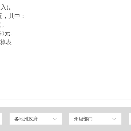
收入)。
3元，其中：
元。
50元。
决算表
各地州政府
州级部门