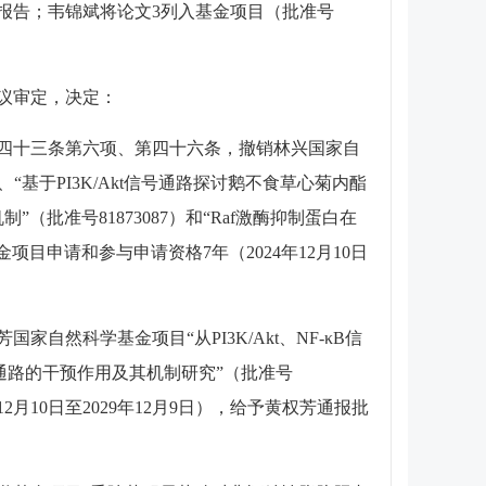
）结题报告；韦锦斌将论文3列入基金项目（批准号
会议审定，决定：
四十三条第六项、第四十六条，撤销林兴国家自
）、“基于PI3K/Akt信号通路探讨鹅不食草心菊内酯
（批准号81873087）和“Raf激酶抑制蛋白在
项目申请和参与申请资格7年（2024年12月10日
科学基金项目“从PI3K/Akt、NF-κB信
号通路的干预作用及其机制研究”（批准号
2月10日至2029年12月9日），给予黄权芳通报批