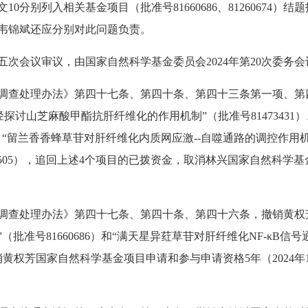
10分别列入相关基金项目（批准号81660686、81260674
权芳、韦锦斌还应分别对此问题负责。
次会议审议，由国家自然科学基金委员会2024年第20次委务
调查处理办法》第四十七条、第四十条、第四十三条第一项、第
号途径探讨山芝麻酸甲酯抗肝纤维化的作用机制”（批准号81473431
、“留兰香香蜂草苷对肝纤维化内质网应激--自噬通路的调控作用机制”
505），追回上述4个项目的已拨资金，取消林兴国家自然科学基金
处理办法》第四十七条、第四十条、第四十六条，撤销黄权芳国家自然
批准号81660686）和“满天星异荭草苷对肝纤维化NF-κB信
消黄权芳国家自然科学基金项目申请和参与申请资格5年（2024年1