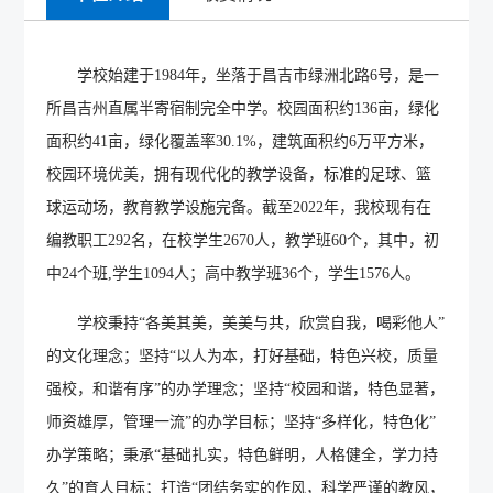
学校始建于1984年，坐落于昌吉市绿洲北路6号，是一
所昌吉州直属半寄宿制完全中学。校园面积约136亩，绿化
面积约41亩，绿化覆盖率30.1%，建筑面积约6万平方米，
校园环境优美，拥有现代化的教学设备，标准的足球、篮
球运动场，教育教学设施完备。截至2022年，我校现有在
编教职工292名，在校学生2670人，教学班60个，其中，初
中24个班,学生1094人；高中教学班36个，学生1576人。
学校秉持“各美其美，美美与共，欣赏自我，喝彩他人”
的文化理念；坚持“以人为本，打好基础，特色兴校，质量
强校，和谐有序”的办学理念；坚持“校园和谐，特色显著，
师资雄厚，管理一流”的办学目标；坚持“多样化，特色化”
办学策略；秉承“基础扎实，特色鲜明，人格健全，学力持
久”的育人目标；打造“团结务实的作风，科学严谨的教风，