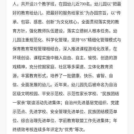
人，
共
开设21个教学班，在园幼儿近700名。幼儿园以“把最
好的教育给幼儿、把最好的服务给家长”为办园宗旨，以“传
承、包容、感恩、创新”为文化核心，全面贯彻落实党的教
育方针，强化教师队伍建设，落实立德树人根本任务
。幼
儿园
注重规范化、科学化管理，坚持“6S”精细化管理模式与
保育教育常规管理相结合，深入推进课程游戏化改革，在
环境创设、课程实施中融入自由、自主、愉悦、创造的游
戏精神，
充分挖掘
家庭、社区等多渠道、立体化教育资
源，丰富教育形式，培养了一批健康、快乐、睿智、自
信
、
全面发展的幼儿。近年来，幼儿园先后被命名为自治
区级文明校园、平安示范校、示范性家长学校
、“
民族团结
一家亲
”
联谊活动先进集体
；自治州先进基层党组织、党建
示范点、先进学校、安全管理先进单位、民族团结模范单
位、综合治理先进单位、学前教育联盟工作先进集体；年
终绩效考核连续
多年评
定为
“
优秀
”
等次。