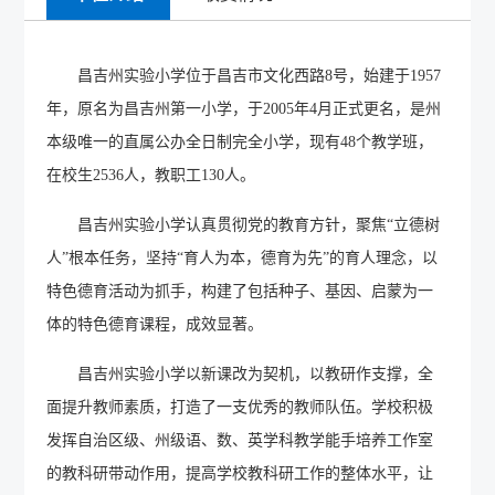
昌吉州实验小学位于昌吉市文化西路8号，始建于1957
年，原名为昌吉州第一小学，于2005年4月正式更名，是州
本级唯一的直属公办全日制完全小学
，
现有48个教学班，
在校生25
36
人
，
教职工
130
人。
昌吉州实验小学
认真贯彻党的教育方针，
聚焦“立德树
人”根本任务，坚持
“育人为本，德育为先”的育人理念，以
特色德育活动为抓手，
构建了包括种子、基因、启蒙为一
体的特色德育课程，成效显著。
昌吉州实验小学
以新课改为契机，以教研作支撑，全
面提升教师素质，打造了一支优秀的教师队伍。学校积极
发挥自治区级、州级语、数、英学科教学能手培养工作室
的教科研带动作用，提高学校教科研工作的整体水平，让