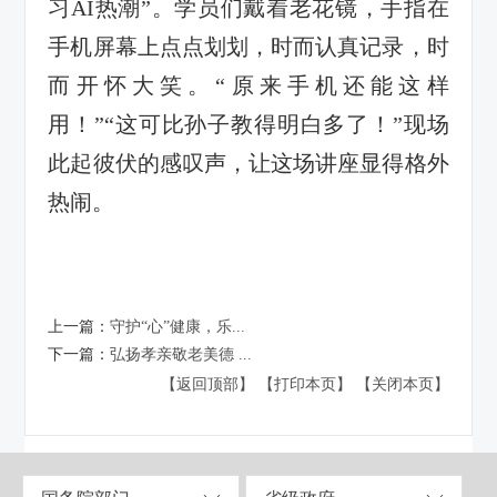
习
AI热潮
”。
学员们
戴着老花镜，手指在
手机屏幕上点点划划，时而认真记录，时
而开怀大笑。
“原来手机还能这样
用！”“这可比孙子教得明白多了！”现场
此起彼伏的感叹声，让这场讲座显得格外
热闹
。
上一篇：
守护“心”健康，乐...
下一篇：
弘扬孝亲敬老美德 ...
【返回顶部】
【打印本页】
【关闭本页】