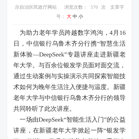
尔自治区民政厅网站
浏览次数：
570
次
文章字
号：
大
中
小
为助力
老年学员
跨越数字鸿沟，
4月16
日，中信银行乌鲁木齐分行携“智慧生活
新体验—DeepSeek”专题
讲座
走进新疆老
年大学。与百余位银
发
学员面对面交流，
通过生动案例与实操演示
共同
探索智能技
术如何为晚年生活注入便捷与温度。
新疆
老年大学与中信银行乌鲁木齐分行
的领导
共同
聆听了此次讲座。
一场由
DeepSeek“智能生活入门”
的
公益
讲座，在
新疆老年大学
掀起一阵
“银发学