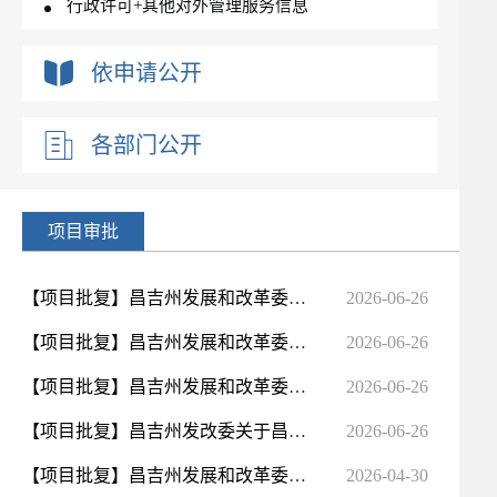
行政许可+其他对外管理服务信息
对外办事结果公示
依申请公开
行政处罚+行政强制
各部门公开
项目审批
【项目批复】昌吉州发展和改革委员会关于昌吉州昌吉市2026年老旧小区改造（艺园明珠等16个小区）配套基础...
2026-06-26
【项目批复】昌吉州发展和改革委员会关于昌吉州吉木萨尔县2026年老旧小区改造（云海佳苑小区等片区）配套...
2026-06-26
【项目批复】昌吉州发展和改革委员会关于昌吉州玛纳斯县2026年老旧小区改造（水电巷小区等3个小区）配套...
2026-06-26
【项目批复】昌吉州发改委关于昌吉州奇台县水磨河路、横西五路等13条市政道路基础设施提升改造建设项目初...
2026-06-26
【项目批复】昌吉州发展和改革委员会关于新疆昌吉州木垒县2026年城市地下管网更新改造建设项目初步设计的...
2026-04-30