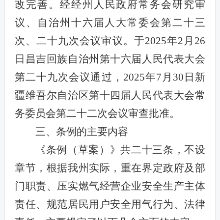
改
完善。
经
经州人民政府常务会研究审
议、自治州十六届人大常委会第二十三
次、二十九次会议审议。于
2025
年
2
月
26
日昌吉回族自治州第十六届人民代表大会
第
二十九
次会议
通过，
2025
年
7
月
30
日新
疆维吾尔自治区第十四届人民代表大会常
务委员会第二十二次会议审查批准。
三、
条例的主要内容
《条例（草案）》
共
二十三
条，不设
章节，根据我州实际，重在界定
政府及部
门
职责
、压实燃气经营企业安全生产主体
责任、规范居民用户安全用气行为
、
法律