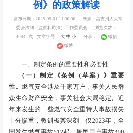
例》的政策解读
发布日期：2025-09-01 11:00:00
来源：昌吉州人大常
委会法制（监察和司法）工作委员会
浏览次数：
4044
次
文章字号：
大
中
小
分享：
微信
微博
一、制定
条例的
重要性和
必要性
（一）制定《条例（草案）》重要
性。
燃气安全涉及千家万户，事关人民群
众生命财产安全，事关社会大局稳定。
近
年来发生的一些燃气安全重特大事故损失
十分惨重，教训极其深刻。仅
2023
年，全
国发生燃气事故
612
起，居民用户事故
300