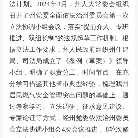
法计划。
2024
年
3
月，州人大常委会组织
召开了州党委全面依法治州委员会第一次
立法协调小组会议，
落实
“
提前介入、专班
推进、双组长制
”
的法规
起草
工作机制
。
根
据
立法工作
要求，
州人民政府组织
州
住建
局、司法局
成立了《条例（草案）》领导
小组，明确了职责分工、时间节点。在充
分学习借鉴
其他省市
典型经验
，梳理我州
居民燃气安全管理
突出问题的基础上
，
通
过考察学习、立法调研、征求意见建议、
专家论证等方式，
经
州党委依法治州委员
会立法协调小组会
4
次会议
推进
，
8
轮次修