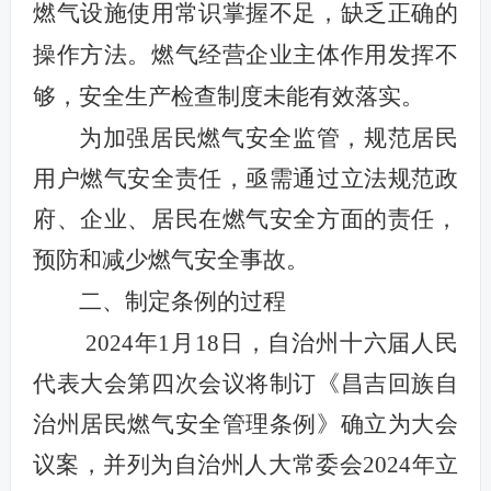
燃气设施使用常识掌握不足，缺乏正确的
操作方法。燃气经营企业主体作用发挥不
够，安全生产检查制度未能有效落实。
为加强
居民燃气安全监管
，
规范居民
用户燃气安全责任
，亟需
通过立法规范政
府、
企业
、
居民
在
燃气安全
方面的责任，
预防和减少燃气安全事故
。
二、
制定
条例的过程
2024
年
1
月
18
日，自治州十六届人民
代表大会第四次会议将
制订《
昌吉回族自
治州居民燃气安全管理
条例
》确立为大会
议案，并列为自治州人大常委会
2024
年立