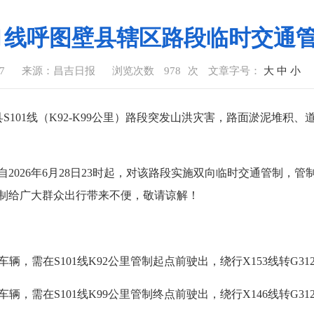
01线呼图壁县辖区路段临时交通
07
来源：昌吉日报
浏览次数
978
次
文章字号：
大
中
小
壁县S101线（K92-K99公里）路段突发山洪灾害，路面淤泥堆
2026年6月28日23时起，对该路段实施双向临时交通管制，
制给广大群众出行带来不便，敬请谅解！
的车辆，需在S101线K92公里管制起点前驶出，绕行
X153线
转G3
车辆，需在S101线K99公里管制终点前驶出，绕行X146线转G31