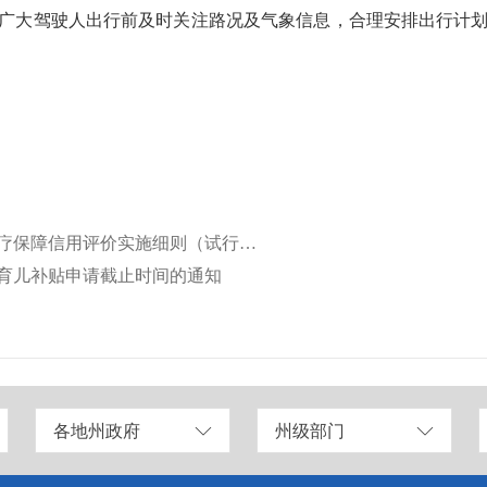
广大驾驶人出行前及时关注路况及气象信息，合理安排出行计
上一篇：关于《昌吉回族自治州定点医药机构医疗保障信用评价实施细则（试行）（征求意见稿）》《昌吉回族自治州相关从业人员医疗保障信用评价实施细则（试行）（征求意见稿）》《昌吉回族自治州参保人员医疗保障信用评价实施细则（试行）（征求意见稿）》征求公众意见建议的公告
首次育儿补贴申请截止时间的通知
各地州政府
州级部门