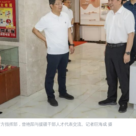
方指挥部，曾艳阳与援疆干部人才代表交流。记者巨海成 摄