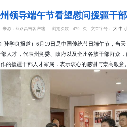
州领导端午节看望慰问援疆干部
来源：丝路昌吉客户端
浏览次数
479
次
文章字号：
大
中
者 孙学良报道）
6月19日是中国传统节日端午节，当
干部人才，代表州党委、政府以及全州各族干部群众，
工作的援疆干部人才家属，表示衷心的感谢与崇高敬意