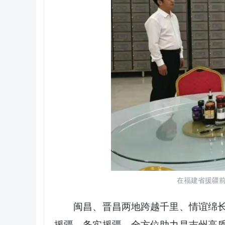
在福建省援疆
闽昌、晋昌两地跨越千里、情谊绵长。
援疆、务实援疆，全方位助力昌吉州高