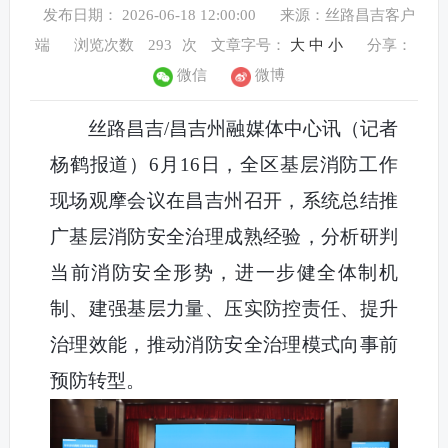
发布日期： 2026-06-18 12:00:00
来源：丝路昌吉客户
端
浏览次数
293
次
文章字号：
大
中
小
分享：
微信
微博
丝路昌吉/昌吉州融媒体中心讯（记者
杨鹤报道
）
6月16日，全区基层消防工作
现场观摩会议在昌吉州召开，系统总结推
广基层消防安全治理成熟经验，分析研判
当前消防安全形势，进一步健全体制机
制、建强基层力量、压实防控责任、提升
治理效能，推动消防安全治理模式向事前
预防转型。