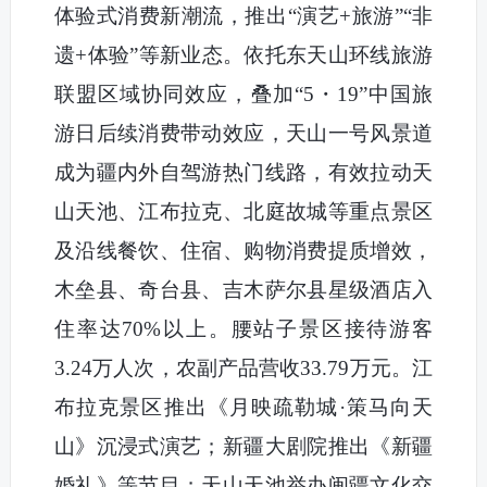
体验式消费新潮流，推出“演艺+旅游”“非
遗+体验”等新业态。依托东天山环线旅游
联盟区域协同效应，叠加“5・19”中国旅
游日后续消费带动效应，天山一号风景道
成为疆内外自驾游热门线路，有效拉动天
山天池、江布拉克、北庭故城等重点景区
及沿线餐饮、住宿、购物消费提质增效，
木垒县、奇台县、吉木萨尔县星级酒店入
住率达70%以上。腰站子景区接待游客
3.24万人次，农副产品营收33.79万元。江
布拉克景区推出《月映疏勒城·策马向天
山》沉浸式演艺；新疆大剧院推出《新疆
婚礼》等节目；天山天池举办闽疆文化交