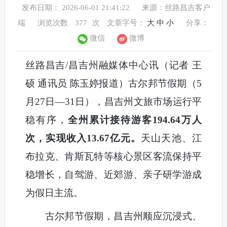
发布日期： 2026-06-01 21:41:22
来源：丝路昌吉客户
端
浏览次数
377
次
文章字号：
大
中
小
分享：
微信
微博
丝路昌吉/昌吉州融媒体中心讯（记者 王
硕 通讯员 陈玉婷报道）古尔邦节假期（5
月27日—31日），昌吉州文旅市场运行平
稳有序，
全州累计接待游客194.64万人
次，实现收入13.67亿元。
天山天池、江
布拉克、肯斯瓦特等核心景区客流保持平
稳增长，自驾游、近郊游、亲子研学游成
为假日主流。
古尔邦节假期，昌吉州顺应沉浸式、