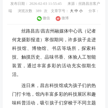
发布日期： 2026-02-03 11:55:45
来源：丝路昌吉客户
端
浏览次数
389
次
文章字号：
大
中
小
分享：
微信
微博
丝路昌吉/昌吉州融媒体中心讯（记者
何龙摄影报道
）
寒假期间，许多孩子走进
科技馆、
博物馆、
书店等场所，探索科
技、触摸历史、品味书香、体验人工智能
装置，
通过丰富多彩的活动充实假期生
活
。
连日来，昌吉科技馆成为孩子们的热
门打卡地，馆内丰富多彩的科技展区
和
趣
味科普活动，吸引孩子们穿梭于不同主题