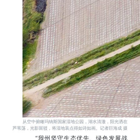
从空中俯瞰玛纳斯国家湿地公园，湖水清澈，阳光洒在
芦苇荡，光影斑驳，将湿地装点得如诗如画。记者巨海成 摄
“我州坚守生态优先、绿色发展战