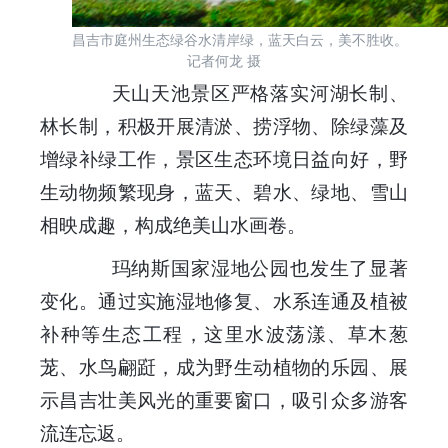
昌吉市庭州生态绿谷水清岸绿，蓝天白云，美不胜收。
记者何龙 摄
天山天池景区严格落实河湖长制、
林长制，积极开展清淤、捞浮物、除绿藻及
增绿补绿工作，景区生态环境日益向好，野
生动物频繁现身，蓝天、碧水、绿地、雪山
相映成趣，构成绝美山水画卷。
玛纳斯国家湿地公园也发生了显著
变化。通过实施湿地修复、水系连通及植被
补种等生态工程，这里水波荡漾、草木葱
茏、水鸟翩跹，成为野生动植物的乐园、展
示昌吉壮美风光的重要窗口，吸引众多游客
流连忘返。