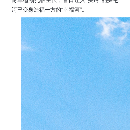
耐旱植物扎根生长，昔日让人“头疼”的头屯
河已变身造福一方的“幸福河”。