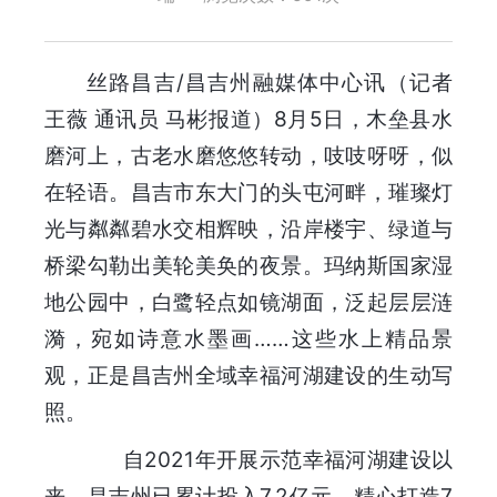
丝路昌吉/昌吉州融媒体中心讯（记者
王薇 通讯员 马彬报道）8月5日，木垒县水
磨河上，古老水磨悠悠转动，吱吱呀呀，似
在轻语。昌吉市东大门的头屯河畔，璀璨灯
光与粼粼碧水交相辉映，沿岸楼宇、绿道与
桥梁勾勒出美轮美奂的夜景。玛纳斯国家湿
地公园中，白鹭轻点如镜湖面，泛起层层涟
漪，宛如诗意水墨画……这些水上精品景
观，正是昌吉州全域幸福河湖建设的生动写
照。
自2021年开展示范幸福河湖建设以
来，昌吉州已累计投入7.2亿元，精心打造7