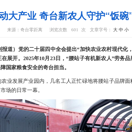
动大产业 奇台新农人守护“饭碗
8
来源：奇台零距离
浏览次数
601
次
文章字号：
大
中
小
董雪利报道）党的二十届四中全会提出“加快农业农村现代化
正在展开。2025年10月23日，“腰站子有机新农人”劳
保障国家粮食安全的奇台担当。
村的农业发展产业园内，几名工人正忙碌地将腰站子品牌面
国市场的日常一幕。