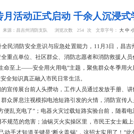
传月活动正式启动 千余人沉浸式
来源：昌吉州消防支队
浏览次数
254
次
文章字号：
大
中
全民消防安全意识与应急处置能力，11月3日，昌吉州
全重点单位、社区群众、消防志愿者和消防救援人员代
生命至上——安全用火用电”主题，聚焦群众冬季用
让安全知识真正融入市民日常生活。
门的宣传展台前人头攒动，工作人员通过发放手册、讲
，群众屏息注视模拟电池短路引发的火情，消防宣传人
方便乱充电了”；电器火灾过载短路实验台前，随着
不规范的危害；油锅灭火实操区里，市民王女士戴上
己动手才知道关键是‘断火盖锅’，这招太实用了！”