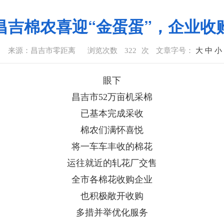
昌吉棉农喜迎“金蛋蛋”，企业收购
来源：昌吉市零距离
浏览次数
322
次
文章字号：
大
中
小
眼下
昌吉市52万亩机采棉
已基本完成采收
棉农们满怀喜悦
将一车车丰收的棉花
运往就近的轧花厂交售
全市各棉花收购企业
也积极敞开收购
多措并举优化服务