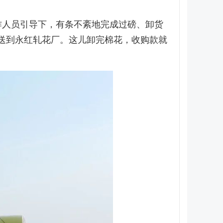
作人员引导下，有条不紊地完成过磅、卸货
会送到永红轧花厂。这儿卸完棉花，收购款就