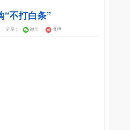
“不打白条”
分享：
微信
微博