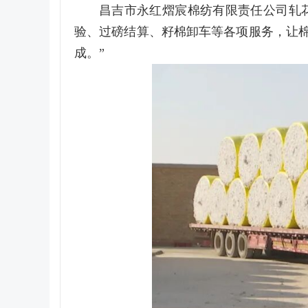
昌吉市永红熠宸棉纺有限责任公司轧
验、过磅结算、籽棉卸车等各项服务，让棉
成。”