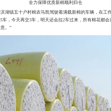
全力保障优质新棉顺利归仓
，滨湖镇五十户村棉农马凯驾驶着满载新棉的车辆，在工
55车，今天再交3车，明天还会拉2车过来，所有棉花都
意。”