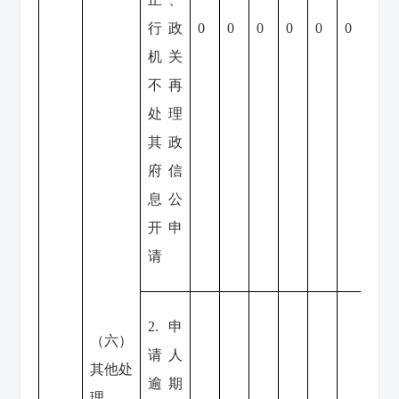
行政
0
0
0
0
0
0
0
机关
不再
处理
其政
府信
息公
开申
请
2.申
（六）
请人
其他处
逾期
理