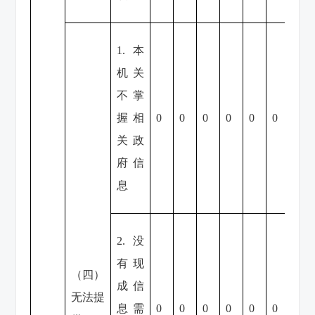
1.本
机关
不掌
握相
0
0
0
0
0
0
0
关政
府信
息
2.没
有现
（四）
成信
无法提
息需
0
0
0
0
0
0
0