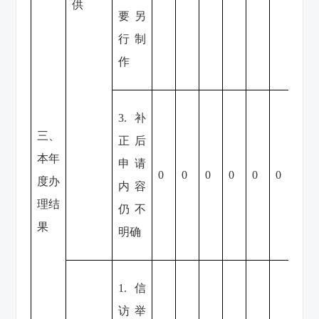
供
要另
行制
作
3.补
三、
正后
本年
申请
0
0
0
0
0
0
0
度办
内容
理结
仍不
果
明确
1.信
访举