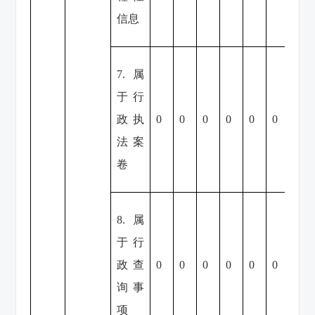
信息
7.属
于行
政执
0
0
0
0
0
0
0
法案
卷
8.属
于行
政查
0
0
0
0
0
0
0
询事
项