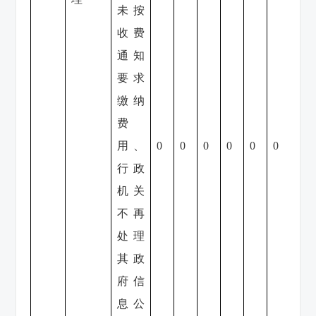
未按
收费
通知
要求
缴纳
费
用、
0
0
0
0
0
0
0
行政
机关
不再
处理
其政
府信
息公