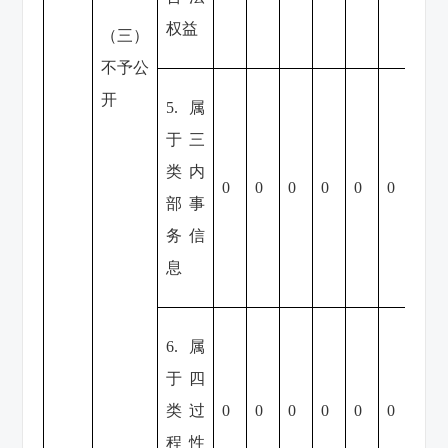
权益
（三）
不予公
开
5.属
于三
类内
0
0
0
0
0
0
0
部事
务信
息
6.属
于四
类过
0
0
0
0
0
0
0
程性