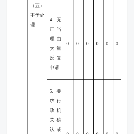
（五）
不予处
4.无
理
正当
理由
0
0
0
0
0
0
0
大量
反复
申请
5.要
求行
政机
关确
认或