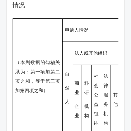
情况
申请人情况
法人或其他组织
（本列数据的勾稽关
系为：第一项加第二
自
社
法
项之和，等于第三项
商
科
总
会
律
然
加第四项之和）
业
研
计
公
服
其
人
益
务
他
企
机
组
机
业
构
织
构