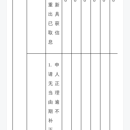
0
0
0
0
0
0
0
重新
出具
已获
取信
息
1.申
请人
无正
当理
由逾
期不
补
正、