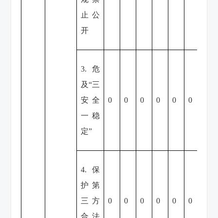
止公
开
3.危
及“三
安全
0
0
0
0
0
0
0
一稳
定”
4.保
护第
三方
0
0
0
0
0
0
0
合法