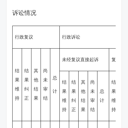
诉讼情况
行政复议
行政诉讼
未经复议直接起诉
复议后
结
结
其
尚
总
果
果
他
未
结
结
其
尚
结
结
维
纠
结
审
计
果
果
他
未
总
果
果
持
正
果
结
维
纠
结
审
计
维
纠
持
正
果
结
持
正