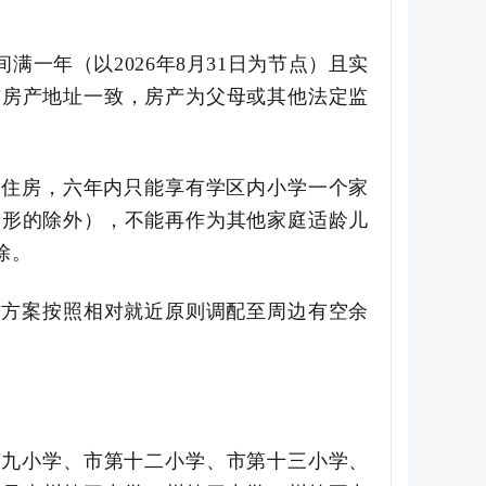
间满一年（以
2026
年
8
月
31
日为节点）且实
与房产地址一致，房产为父母或其他法定监
套住房，六年内只能享有学区内小学一个家
情形的除外），不能再作为其他家庭适龄儿
除。
作方案按照相对就近原则调配至周边有空余
第九小学、
市
第十二小学、
市
第十三小学、