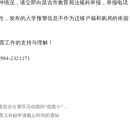
种情况，请立即向昌吉市教育局法规科举报，举报电话
定性，发布的入学预警信息不作为迁移户籍和购房的依据
。
育工作的支持与理解！
0994-2321171
上一篇：关于加强2026“同心杯”新疆足球超级联赛昌吉分赛区活动期间“低慢小”航空器和空飘物起降飞行活动安全管理的公告
首次育儿补贴申请截止时间的通知