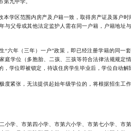
市第九中学。
收本学区范围内房产及户籍一致，取得房产证及落户时
年与父母或其他法定监护人需在同一户籍，户籍地址
生
“
六年（三年）一户
”
政策，
即已经注册学籍的同一
家庭学位（多胞胎、二孩、三孩等符合法律法规规定
的，学位即被锁定，待该住房学生毕业后，学位自动解
极度紧张，无法提供起始年级学位的，将根据招生工
二小学、
市
第四小学、
市
第六小学、
市
第七小学、
市