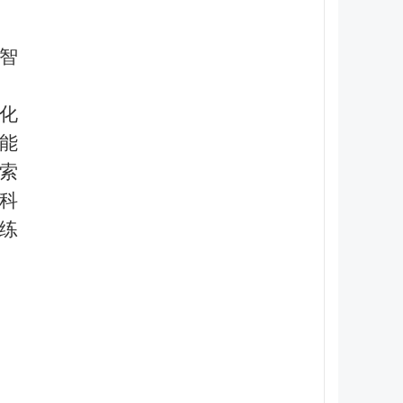
智
化
能
索
科
练