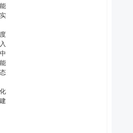
能
入实
度
入
中
能
态
化
建