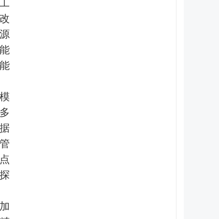
工
改
源
能
能
模
多
据
管
点
探
加