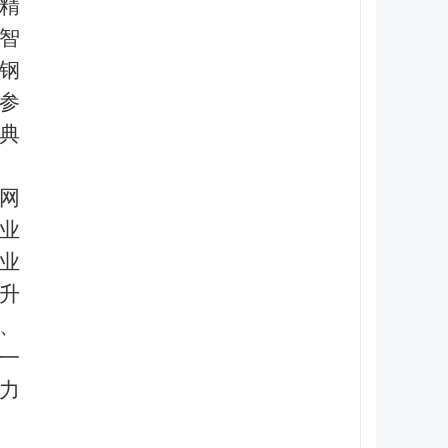
精
智
在钢
参
典
网
业
业
升
、
一
力