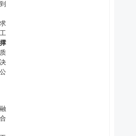
到
求
工
撑
质
决
公
融
合