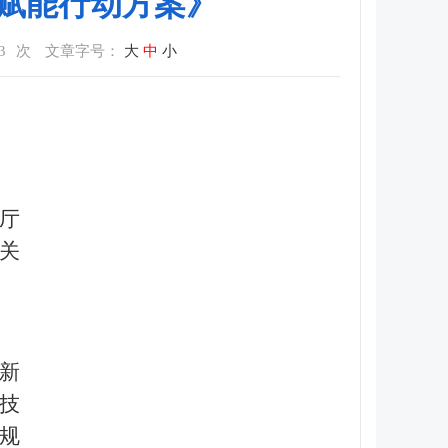
赋能行动方案》
3
次
文章字号：
大
中
小
》
厅
关
新
技
规