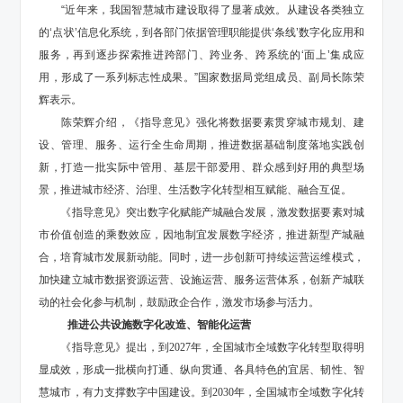
“近年来，我国智慧城市建设取得了显著成效。从建设各类独立
的‘点状’信息化系统，到各部门依据管理职能提供‘条线’数字化应用和
服务，再到逐步探索推进跨部门、跨业务、跨系统的‘面上’集成应
用，形成了一系列标志性成果。”国家数据局党组成员、副局长陈荣
辉表示。
陈荣辉介绍，《指导意见》强化将数据要素贯穿城市规划、建
设、管理、服务、运行全生命周期，推进数据基础制度落地实践创
新，打造一批实际中管用、基层干部爱用、群众感到好用的典型场
景，推进城市经济、治理、生活数字化转型相互赋能、融合互促。
《指导意见》突出数字化赋能产城融合发展，激发数据要素对城
市价值创造的乘数效应，因地制宜发展数字经济，推进新型产城融
合，培育城市发展新动能。同时，进一步创新可持续运营运维模式，
加快建立城市数据资源运营、设施运营、服务运营体系，创新产城联
动的社会化参与机制，鼓励政企合作，激发市场参与活力。
推进公共设施数字化改造、智能化运营
《指导意见》提出，到
2027年，全国城市全域数字化转型取得明
显成效，形成一批横向打通、纵向贯通、各具特色的宜居、韧性、智
慧城市，有力支撑数字中国建设。到2030年，全国城市全域数字化转