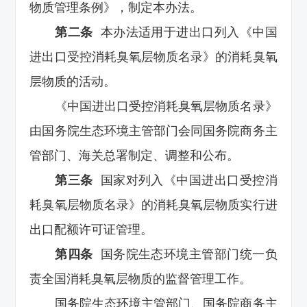
物质管理条例》，制定本办法。
第二条
本办法适用于进出口列入《中国
进出口受控消耗臭氧层物质名录》的消耗臭氧
层物质的活动。
《中国进出口受控消耗臭氧层物质名录》
由国务院生态环境主管部门会同国务院商务主
管部门、海关总署制定、调整和公布。
第三条
国家对列入《中国进出口受控消
耗臭氧层物质名录》的消耗臭氧层物质实行进
出口配额许可证管理。
第四条
国务院生态环境主管部门统一负
责全国消耗臭氧层物质的监督管理工作。
国务院生态环境主管部门、国务院商务主