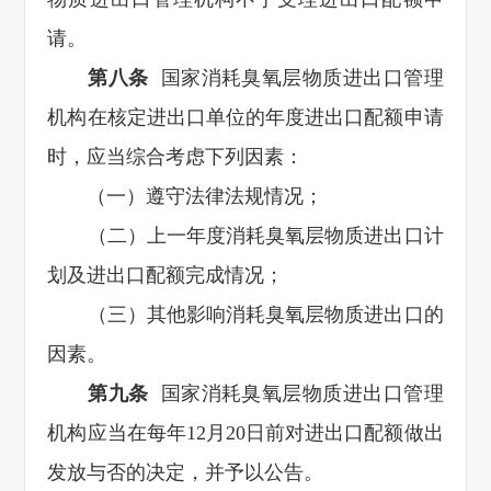
请。
第八条
国家消耗臭氧层物质进出口管理
机构在核定进出口单位的年度进出口配额申请
时，应当综合考虑下列因素：
（一）遵守法律法规情况；
（二）上一年度消耗臭氧层物质进出口计
划及进出口配额完成情况；
（三）其他影响消耗臭氧层物质进出口的
因素。
第九条
国家消耗臭氧层物质进出口管理
机构应当在每年12月20日前对进出口配额做出
发放与否的决定，并予以公告。