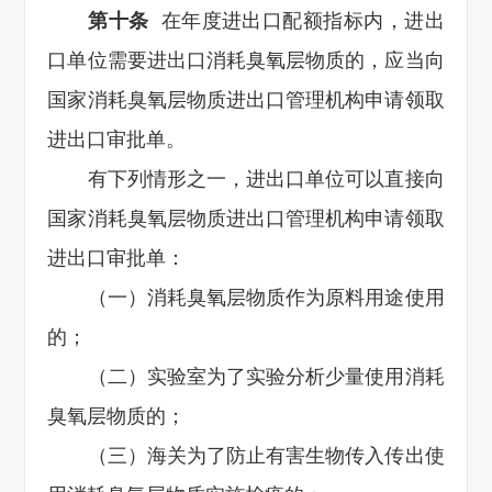
第十条
在年度进出口配额指标内，进出
口单位需要进出口消耗臭氧层物质的，应当向
国家消耗臭氧层物质进出口管理机构申请领取
进出口审批单。
有下列情形之一，进出口单位可以直接向
国家消耗臭氧层物质进出口管理机构申请领取
进出口审批单：
（一）消耗臭氧层物质作为原料用途使用
的；
（二）实验室为了实验分析少量使用消耗
臭氧层物质的；
（三）海关为了防止有害生物传入传出使