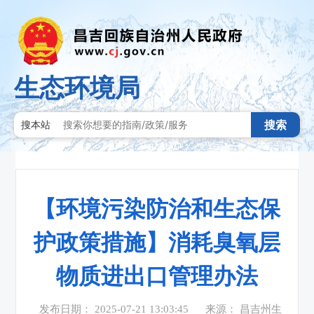
生态环境局
搜索
搜本站
【环境污染防治和生态保
护政策措施】消耗臭氧层
物质进出口管理办法
发布日期： 2025-07-21 13:03:45
来源： 昌吉州生